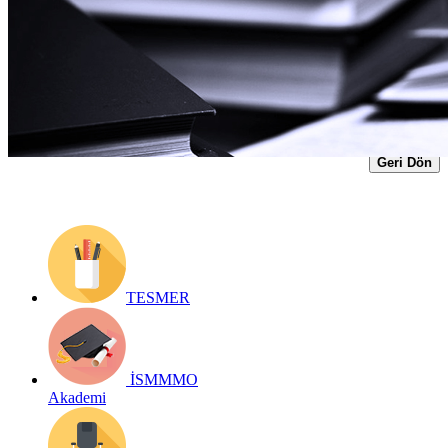
Yayın Tarihi: 22 Ocak 2018
Detay bilgiler:
https://www.ismmmo.org.tr/dosya/57/Mevzuat-
Arsivi/31122017-yabanci-para-degerleri.pdf
Geri Dön
TESMER
İSMMMO
Akademi