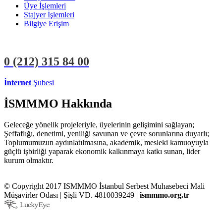
Üye İşlemleri
Stajyer İşlemleri
Bilgiye Erişim
0 (212)
315 84 00
İnternet
Şubesi
ÜYE İŞLEMLERİ
STAJYER İŞLEMLERİ
İSMMMO Hakkında
Geleceğe yönelik projeleriyle, üyelerinin gelişimini sağlayan;
Şeffaflığı, denetimi, yeniliği savunan ve çevre sorunlarına duyarlı;
Toplumumuzun aydınlatılmasına, akademik, mesleki kamuoyuyla
güçlü işbirliği yaparak ekonomik kalkınmaya katkı sunan, lider
kurum olmaktır.
© Copyright 2017 ISMMMO İstanbul Serbest Muhasebeci Mali
Müşavirler Odası | Şişli VD. 4810039249 |
ismmmo.org.tr