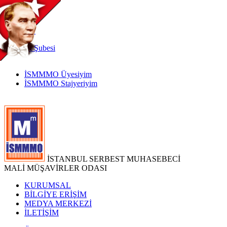
TR
|
EN
İnternet
Şubesi
İSMMMO Üyesiyim
İSMMMO Stajyeriyim
İSTANBUL SERBEST MUHASEBECİ
MALİ MÜŞAVİRLER ODASI
KURUMSAL
BİLGİYE ERİŞİM
MEDYA MERKEZİ
İLETİŞİM