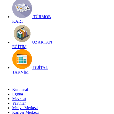
TÜRMOB
KART
UZAKTAN
EĞİTİM
DİJİTAL
TAKVİM
Kurumsal
Eğitim
Mevzuat
Yayınlar
Medya Merkezi
Kariyer Merkezi