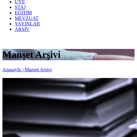
ÜYE
STAJ
EĞİTİM
MEVZUAT
YAYINLAR
ARŞİV
Manşet Arşivi
Anasayfa >
Manşet Arşivi
2017/4. Geçici Vergi Dönemi İçin
Uygulanacak Yabancı Para Değerleri