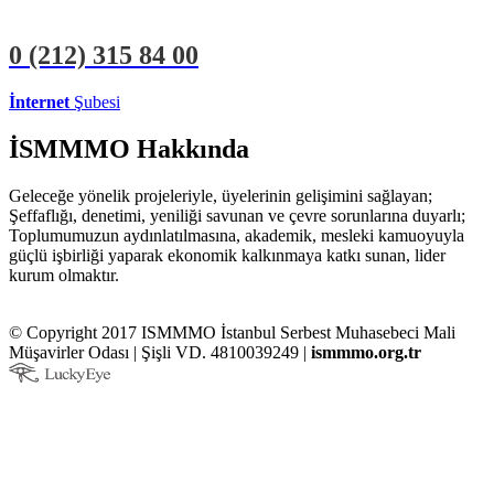
0 (212)
315 84 00
İnternet
Şubesi
ÜYE İŞLEMLERİ
STAJYER İŞLEMLERİ
İSMMMO Hakkında
Geleceğe yönelik projeleriyle, üyelerinin gelişimini sağlayan;
Şeffaflığı, denetimi, yeniliği savunan ve çevre sorunlarına duyarlı;
Toplumumuzun aydınlatılmasına, akademik, mesleki kamuoyuyla
güçlü işbirliği yaparak ekonomik kalkınmaya katkı sunan, lider
kurum olmaktır.
© Copyright 2017 ISMMMO İstanbul Serbest Muhasebeci Mali
Müşavirler Odası | Şişli VD. 4810039249 |
ismmmo.org.tr