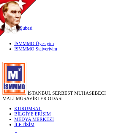
TR
|
EN
İnternet
Şubesi
İSMMMO Üyesiyim
İSMMMO Stajyeriyim
İSTANBUL SERBEST MUHASEBECİ
MALİ MÜŞAVİRLER ODASI
KURUMSAL
BİLGİYE ERİŞİM
MEDYA MERKEZİ
İLETİŞİM