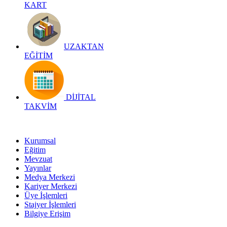
KART
UZAKTAN
EĞİTİM
DİJİTAL
TAKVİM
Kurumsal
Eğitim
Mevzuat
Yayınlar
Medya Merkezi
Kariyer Merkezi
Üye İşlemleri
Stajyer İşlemleri
Bilgiye Erişim