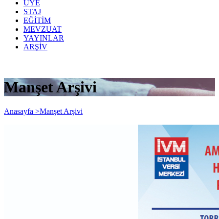
ÜYE
STAJ
EĞİTİM
MEVZUAT
YAYINLAR
ARŞİV
Manşet Arşivi
Anasayfa >
Manşet Arşivi
Yayın Tarihi: 23 Ocak 2018