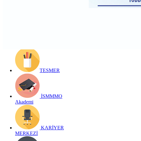
Detay bilgiler:
https://www.ismmmo.org.tr/dosya/62/Mevzuat-
Arsivi/ivm-6183.pdf
Geri Dön
TESMER
İSMMMO
Akademi
KARİYER
MERKEZİ