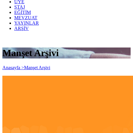
ÜYE
STAJ
EĞİTİM
MEVZUAT
YAYINLAR
ARŞİV
Manşet Arşivi
Anasayfa >
Manşet Arşivi
Bizden Haberler 247'inci Sayı