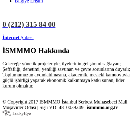
Bilgiye Erişim
0 (212)
315 84 00
İnternet
Şubesi
ÜYE İŞLEMLERİ
STAJYER İŞLEMLERİ
İSMMMO Hakkında
Geleceğe yönelik projeleriyle, üyelerinin gelişimini sağlayan;
Şeffaflığı, denetimi, yeniliği savunan ve çevre sorunlarına duyarlı;
Toplumumuzun aydınlatılmasına, akademik, mesleki kamuoyuyla
güçlü işbirliği yaparak ekonomik kalkınmaya katkı sunan, lider
kurum olmaktır.
© Copyright 2017 ISMMMO İstanbul Serbest Muhasebeci Mali
Müşavirler Odası | Şişli VD. 4810039249 |
ismmmo.org.tr