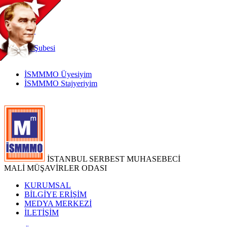
TR
|
EN
İnternet
Şubesi
İSMMMO Üyesiyim
İSMMMO Stajyeriyim
İSTANBUL SERBEST MUHASEBECİ
MALİ MÜŞAVİRLER ODASI
KURUMSAL
BİLGİYE ERİŞİM
MEDYA MERKEZİ
İLETİŞİM