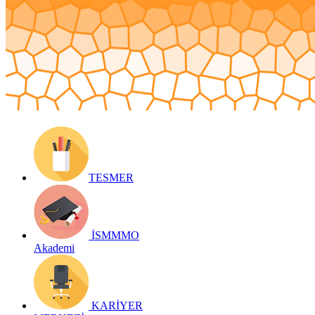
Yayın Tarihi: 30 Ocak 2018
Detay bilgiler:
http://bizdenhaberler.istanbulsmmmodasi.org.tr/
Geri Dön
TESMER
İSMMMO
Akademi
KARİYER