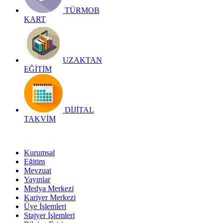
TÜRMOB
KART
UZAKTAN
EĞİTİM
DİJİTAL
TAKVİM
Kurumsal
Eğitim
Mevzuat
Yayınlar
Medya Merkezi
Kariyer Merkezi
Üye İşlemleri
Stajyer İşlemleri