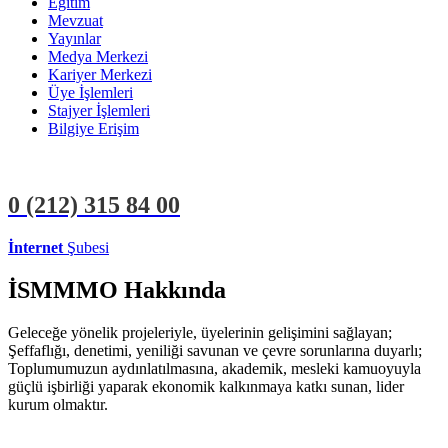
Eğitim
Mevzuat
Yayınlar
Medya Merkezi
Kariyer Merkezi
Üye İşlemleri
Stajyer İşlemleri
Bilgiye Erişim
0 (212)
315 84 00
İnternet
Şubesi
ÜYE İŞLEMLERİ
STAJYER İŞLEMLERİ
İSMMMO Hakkında
Geleceğe yönelik projeleriyle, üyelerinin gelişimini sağlayan;
Şeffaflığı, denetimi, yeniliği savunan ve çevre sorunlarına duyarlı;
Toplumumuzun aydınlatılmasına, akademik, mesleki kamuoyuyla
güçlü işbirliği yaparak ekonomik kalkınmaya katkı sunan, lider
kurum olmaktır.