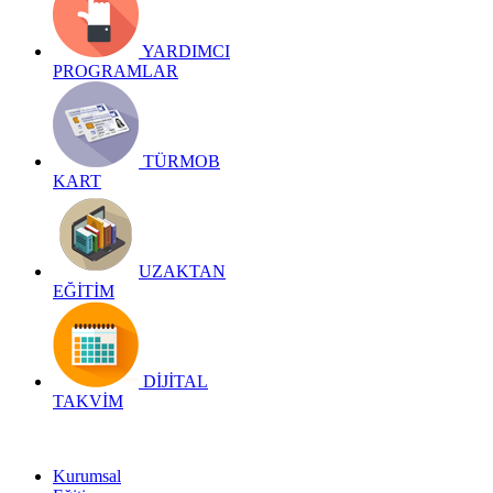
YARDIMCI
PROGRAMLAR
TÜRMOB
KART
UZAKTAN
EĞİTİM
DİJİTAL
TAKVİM
Kurumsal