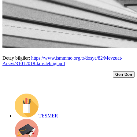
Elektronik Ortamda Sunulan Hizmetler
için KDV Uygulaması (3 Nolu KDV
Beyannamesi)
Yayın Tarihi: 1 Şubat 2018
Detay bilgiler:
https://www.ismmmo.org.tr/dosya/82/Mevzuat-
Arsivi/31012018-kdv-tebligi.pdf
Geri Dön
TESMER