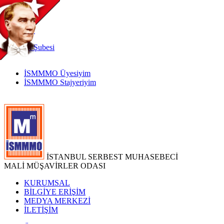
TR
|
EN
İnternet
Şubesi
İSMMMO Üyesiyim
İSMMMO Stajyeriyim
İSTANBUL SERBEST MUHASEBECİ
MALİ MÜŞAVİRLER ODASI
KURUMSAL
BİLGİYE ERİŞİM
MEDYA MERKEZİ
İLETİŞİM