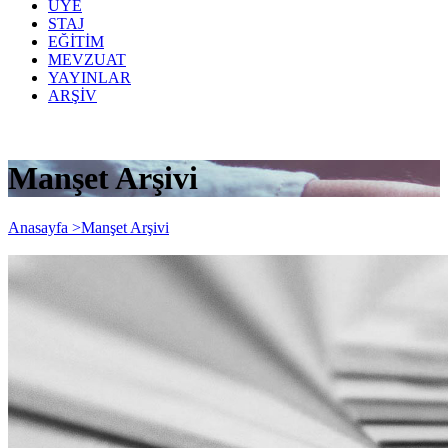
ÜYE
STAJ
EĞİTİM
MEVZUAT
YAYINLAR
ARŞİV
Manşet Arşivi
Anasayfa >
Manşet Arşivi
Yurt Dışından, Türkiye’deki KDV
Mükellefi Olmayan Gerçek Kişilere