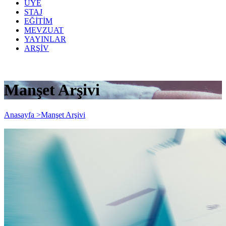
ÜYE
STAJ
EĞİTİM
MEVZUAT
YAYINLAR
ARŞİV
Manşet Arşivi
Anasayfa >
Manşet Arşivi
"2017 Yılı Gelir Vergisi Beyannamesi"
İçin Ek Süre Talebinde Bulunuldu