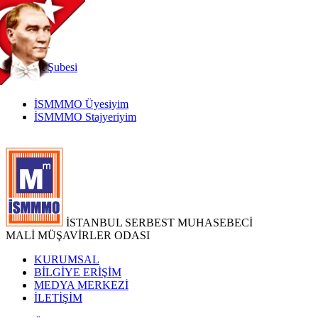
TR
|
EN
İnternet
Şubesi
İSMMMO Üyesiyim
İSMMMO Stajyeriyim
İSTANBUL SERBEST MUHASEBECİ
MALİ MÜŞAVİRLER ODASI
KURUMSAL
BİLGİYE ERİŞİM
MEDYA MERKEZİ
İLETİŞİM