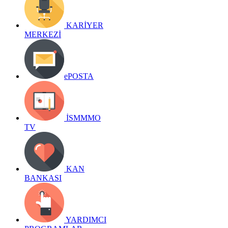
KARİYER
MERKEZİ
ePOSTA
İSMMMO
TV
KAN
BANKASI
YARDIMCI