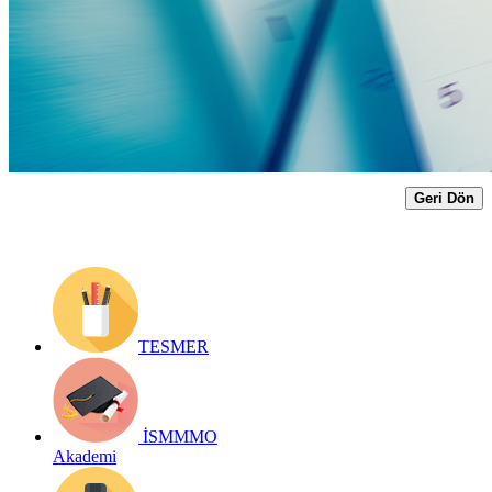
Yayın Tarihi: 22 Mart 2018
Detay bilgiler:
https://archive.ismmmo.org.tr/docs/duyuru/22032018_turmob.pdf"
target="_blank
Geri Dön
TESMER
İSMMMO
Akademi