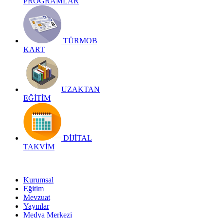
PROGRAMLAR
TÜRMOB
KART
UZAKTAN
EĞİTİM
DİJİTAL
TAKVİM
Kurumsal
Eğitim
Mevzuat
Yayınlar
Medya Merkezi