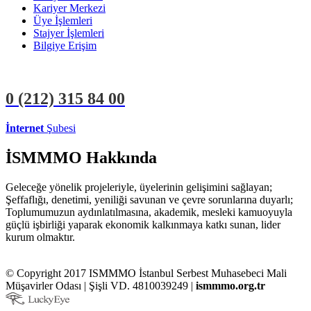
Kariyer Merkezi
Üye İşlemleri
Stajyer İşlemleri
Bilgiye Erişim
0 (212)
315 84 00
İnternet
Şubesi
ÜYE İŞLEMLERİ
STAJYER İŞLEMLERİ
İSMMMO Hakkında
Geleceğe yönelik projeleriyle, üyelerinin gelişimini sağlayan;
Şeffaflığı, denetimi, yeniliği savunan ve çevre sorunlarına duyarlı;
Toplumumuzun aydınlatılmasına, akademik, mesleki kamuoyuyla
güçlü işbirliği yaparak ekonomik kalkınmaya katkı sunan, lider
kurum olmaktır.
© Copyright 2017 ISMMMO İstanbul Serbest Muhasebeci Mali
Müşavirler Odası | Şişli VD. 4810039249 |
ismmmo.org.tr