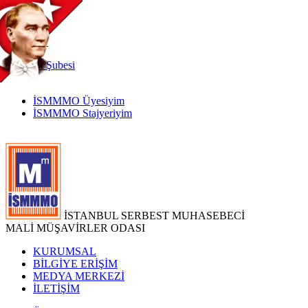
TR
|
EN
İnternet
Şubesi
İSMMMO Üyesiyim
İSMMMO Stajyeriyim
İSTANBUL SERBEST MUHASEBECİ
MALİ MÜŞAVİRLER ODASI
KURUMSAL
BİLGİYE ERİŞİM
MEDYA MERKEZİ
İLETİŞİM