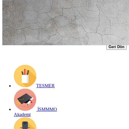
Yayın Tarihi: 26 Nisan 2018
Detay bilgiler:
https://kms.kaysis.gov.tr/Home/Goster/140935"
target="_blank
Geri Dön
TESMER
İSMMMO
Akademi