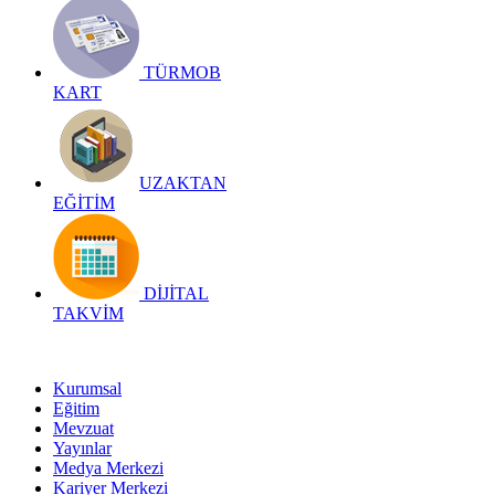
TÜRMOB
KART
UZAKTAN
EĞİTİM
DİJİTAL
TAKVİM
Kurumsal
Eğitim
Mevzuat
Yayınlar
Medya Merkezi
Kariyer Merkezi