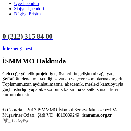
Üye İşlemleri
Stajyer İşlemleri
Bilgiye Erişim
0 (212)
315 84 00
İnternet
Şubesi
ÜYE İŞLEMLERİ
STAJYER İŞLEMLERİ
İSMMMO Hakkında
Geleceğe yönelik projeleriyle, üyelerinin gelişimini sağlayan;
Şeffaflığı, denetimi, yeniliği savunan ve çevre sorunlarına duyarlı;
Toplumumuzun aydınlatılmasına, akademik, mesleki kamuoyuyla
güçlü işbirliği yaparak ekonomik kalkınmaya katkı sunan, lider
kurum olmaktır.
© Copyright 2017 ISMMMO İstanbul Serbest Muhasebeci Mali
Müşavirler Odası | Şişli VD. 4810039249 |
ismmmo.org.tr