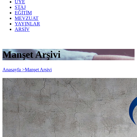
ÜYE
STAJ
EĞİTİM
MEVZUAT
YAYINLAR
ARŞİV
Manşet Arşivi
Anasayfa >
Manşet Arşivi
Eksik Gün Bildirimleri Hakkında Genel
Yazı