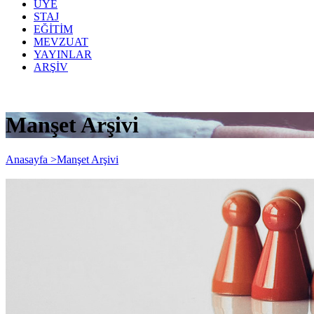
ÜYE
STAJ
EĞİTİM
MEVZUAT
YAYINLAR
ARŞİV
Manşet Arşivi
Anasayfa >
Manşet Arşivi