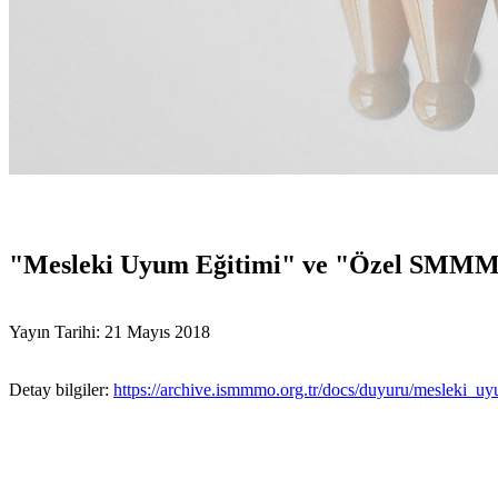
"Mesleki Uyum Eğitimi" ve "Özel SMMM 
Yayın Tarihi: 21 Mayıs 2018
Detay bilgiler:
https://archive.ismmmo.org.tr/docs/duyuru/mesleki_u