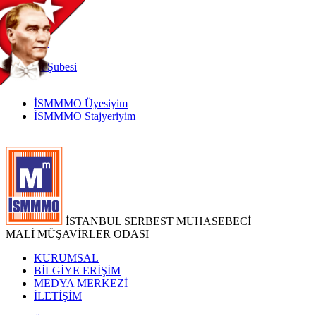
TR
|
EN
İnternet
Şubesi
İSMMMO Üyesiyim
İSMMMO Stajyeriyim
İSTANBUL SERBEST MUHASEBECİ
MALİ MÜŞAVİRLER ODASI
KURUMSAL
BİLGİYE ERİŞİM
MEDYA MERKEZİ
İLETİŞİM