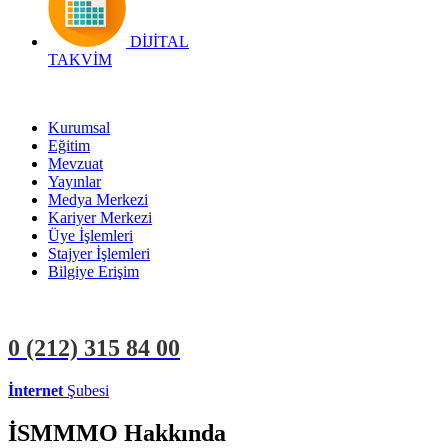
DİJİTAL
TAKVİM
Kurumsal
Eğitim
Mevzuat
Yayınlar
Medya Merkezi
Kariyer Merkezi
Üye İşlemleri
Stajyer İşlemleri
Bilgiye Erişim
0 (212)
315 84 00
İnternet
Şubesi
ÜYE İŞLEMLERİ
STAJYER İŞLEMLERİ
İSMMMO Hakkında