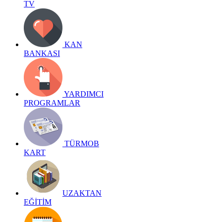
TV
KAN
BANKASI
YARDIMCI
PROGRAMLAR
TÜRMOB
KART
UZAKTAN
EĞİTİM