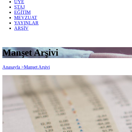
ÜYE
STAJ
EĞİTİM
MEVZUAT
YAYINLAR
ARŞİV
Manşet Arşivi
Anasayfa >
Manşet Arşivi