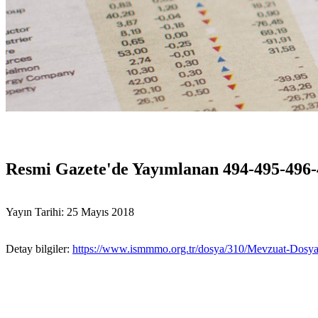
Resmi Gazete'de Yayımlanan 494-495-496-
Yayın Tarihi: 25 Mayıs 2018
Detay bilgiler:
https://www.ismmmo.org.tr/dosya/310/Mevzuat-Dosy