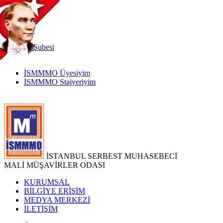
TR
|
EN
İnternet
Şubesi
İSMMMO Üyesiyim
İSMMMO Stajyeriyim
İSTANBUL SERBEST MUHASEBECİ
MALİ MÜŞAVİRLER ODASI
KURUMSAL
BİLGİYE ERİŞİM
MEDYA MERKEZİ
İLETİŞİM