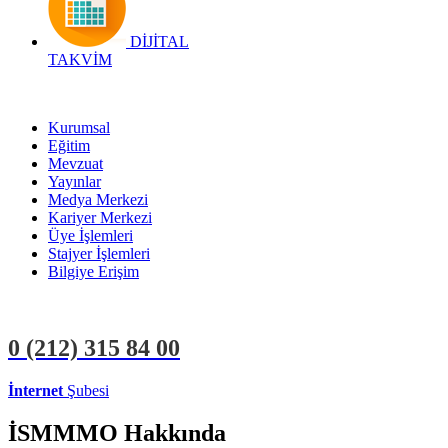
DİJİTAL
TAKVİM
Kurumsal
Eğitim
Mevzuat
Yayınlar
Medya Merkezi
Kariyer Merkezi
Üye İşlemleri
Stajyer İşlemleri
Bilgiye Erişim
0 (212)
315 84 00
İnternet
Şubesi
ÜYE İŞLEMLERİ
STAJYER İŞLEMLERİ
İSMMMO Hakkında