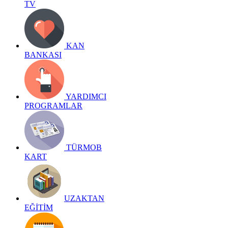
TV
KAN
BANKASI
YARDIMCI
PROGRAMLAR
TÜRMOB
KART
UZAKTAN
EĞİTİM