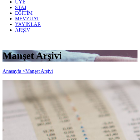
ÜYE
STAJ
EĞİTİM
MEVZUAT
YAYINLAR
ARŞİV
Manşet Arşivi
Anasayfa >
Manşet Arşivi
ŞUBAT/2018 Dönemine İlişkin e-Berat
Yükleme Süresi 08 Haziran 2018 Tarihine