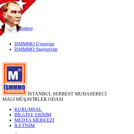
TR
|
EN
İnternet
Şubesi
İSMMMO Üyesiyim
İSMMMO Stajyeriyim
İSTANBUL SERBEST MUHASEBECİ
MALİ MÜŞAVİRLER ODASI
KURUMSAL
BİLGİYE ERİŞİM
MEDYA MERKEZİ
İLETİŞİM