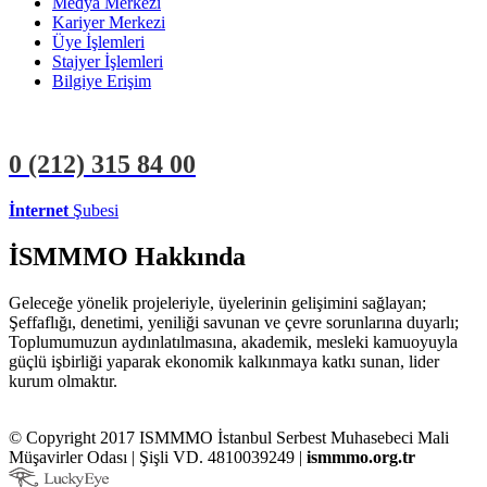
Medya Merkezi
Kariyer Merkezi
Üye İşlemleri
Stajyer İşlemleri
Bilgiye Erişim
0 (212)
315 84 00
İnternet
Şubesi
ÜYE İŞLEMLERİ
STAJYER İŞLEMLERİ
İSMMMO Hakkında
Geleceğe yönelik projeleriyle, üyelerinin gelişimini sağlayan;
Şeffaflığı, denetimi, yeniliği savunan ve çevre sorunlarına duyarlı;
Toplumumuzun aydınlatılmasına, akademik, mesleki kamuoyuyla
güçlü işbirliği yaparak ekonomik kalkınmaya katkı sunan, lider
kurum olmaktır.
© Copyright 2017 ISMMMO İstanbul Serbest Muhasebeci Mali
Müşavirler Odası | Şişli VD. 4810039249 |
ismmmo.org.tr