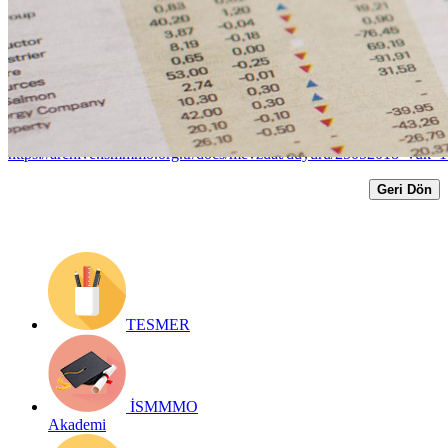
Kadar Uzatıldı
Yayın Tarihi: 25 Mayıs 2018
Detay bilgiler:
https://archive.ismmmo.org.tr/docs/mevzuat/duyuru/25052018_vuk_1
Geri Dön
TESMER
İSMMMO
Akademi