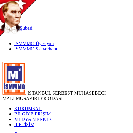
TR
|
EN
İnternet
Şubesi
İSMMMO Üyesiyim
İSMMMO Stajyeriyim
İSTANBUL SERBEST MUHASEBECİ
MALİ MÜŞAVİRLER ODASI
KURUMSAL
BİLGİYE ERİŞİM
MEDYA MERKEZİ
İLETİŞİM