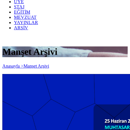
ÜYE
STAJ
EĞİTİM
MEVZUAT
YAYINLAR
ARŞİV
Manşet Arşivi
Anasayfa >
Manşet Arşivi
Muhtasar Beyannameler, Damga Vergisi
Beyannameleri ile KDV