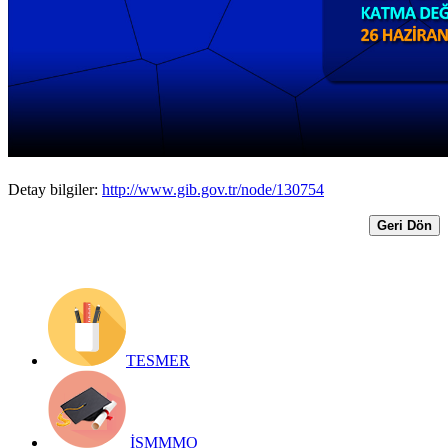
Beyannamelerinin verilme süreleri 26
Haziran 2018 Salı günü sonuna kadar
uzatılmıştır.
Yayın Tarihi: 19 Haziran 2018
Detay bilgiler:
http://www.gib.gov.tr/node/130754
Geri Dön
TESMER
İSMMMO