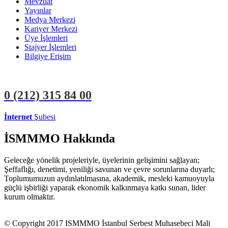
Mevzuat
Yayınlar
Medya Merkezi
Kariyer Merkezi
Üye İşlemleri
Stajyer İşlemleri
Bilgiye Erişim
0 (212)
315 84 00
İnternet
Şubesi
ÜYE İŞLEMLERİ
STAJYER İŞLEMLERİ
İSMMMO Hakkında
Geleceğe yönelik projeleriyle, üyelerinin gelişimini sağlayan;
Şeffaflığı, denetimi, yeniliği savunan ve çevre sorunlarına duyarlı;
Toplumumuzun aydınlatılmasına, akademik, mesleki kamuoyuyla
güçlü işbirliği yaparak ekonomik kalkınmaya katkı sunan, lider
kurum olmaktır.
© Copyright 2017 ISMMMO İstanbul Serbest Muhasebeci Mali