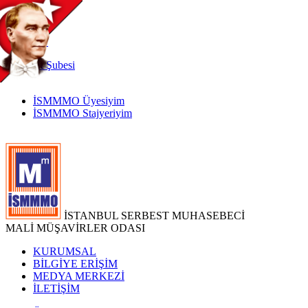
TR
|
EN
İnternet
Şubesi
İSMMMO Üyesiyim
İSMMMO Stajyeriyim
İSTANBUL SERBEST MUHASEBECİ
MALİ MÜŞAVİRLER ODASI
KURUMSAL
BİLGİYE ERİŞİM
MEDYA MERKEZİ
İLETİŞİM