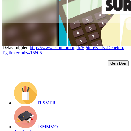
Standartları TFRS ve BOBİ FRS Eğitim
Programına Ön Kayıtlar Başladı
Yayın Tarihi: 20 Temmuz 2018
Detay bilgiler:
https://www.ismmmo.org.tr/Egitim/KGK-Denetim-
Egitimlerimiz--15605
Geri Dön
TESMER
İSMMMO