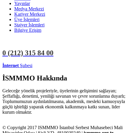
Yayınlar
Medya Merkezi
Kariyer Merkezi
Üye İşlemleri
Stajyer İşlemleri
Bilgiye Erişim
0 (212)
315 84 00
İnternet
Şubesi
ÜYE İŞLEMLERİ
STAJYER İŞLEMLERİ
İSMMMO Hakkında
Geleceğe yönelik projeleriyle, üyelerinin gelişimini sağlayan;
Şeffaflığı, denetimi, yeniliği savunan ve çevre sorunlarına duyarlı;
Toplumumuzun aydınlatılmasına, akademik, mesleki kamuoyuyla
güçlü işbirliği yaparak ekonomik kalkınmaya katkı sunan, lider
kurum olmaktır.
© Copyright 2017 ISMMMO İstanbul Serbest Muhasebeci Mali
Müşavirler Odası | Şişli VD. 4810039249 |
ismmmo.org.tr