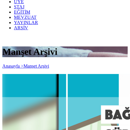
ÜYE
STAJ
EĞİTİM
MEVZUAT
YAYINLAR
ARŞİV
Manşet Arşivi
Anasayfa >
Manşet Arşivi
KGK Bağımsız Denetçiler İçin Sürekli
Eğitim Kapsamında Finansal Raporlama