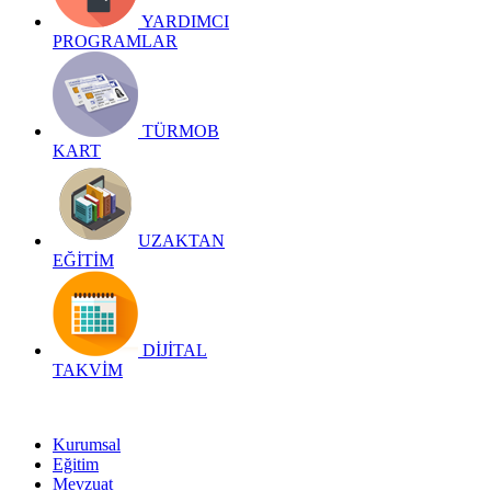
YARDIMCI
PROGRAMLAR
TÜRMOB
KART
UZAKTAN
EĞİTİM
DİJİTAL
TAKVİM
Kurumsal
Eğitim
Mevzuat