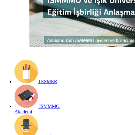
Yayın Tarihi: 15 Ağustos 2018
Detay bilgiler:
https://archive.ismmmo.org.tr/docs/indirim/16082019_isik_universites
Geri Dön
TESMER
İSMMMO
Akademi