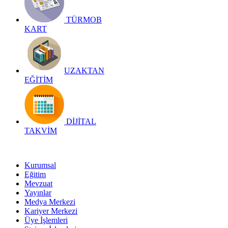
TÜRMOB
KART
UZAKTAN
EĞİTİM
DİJİTAL
TAKVİM
Kurumsal
Eğitim
Mevzuat
Yayınlar
Medya Merkezi
Kariyer Merkezi
Üye İşlemleri