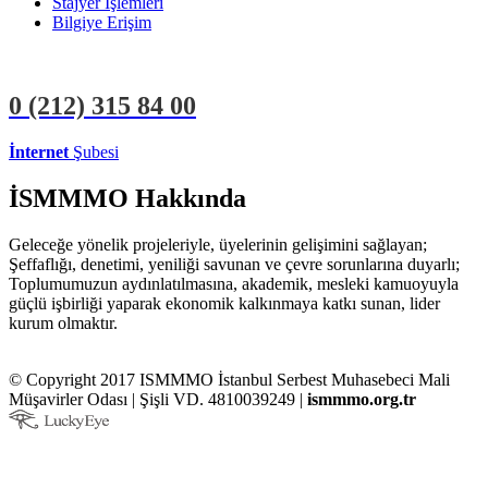
Stajyer İşlemleri
Bilgiye Erişim
0 (212)
315 84 00
İnternet
Şubesi
ÜYE İŞLEMLERİ
STAJYER İŞLEMLERİ
İSMMMO Hakkında
Geleceğe yönelik projeleriyle, üyelerinin gelişimini sağlayan;
Şeffaflığı, denetimi, yeniliği savunan ve çevre sorunlarına duyarlı;
Toplumumuzun aydınlatılmasına, akademik, mesleki kamuoyuyla
güçlü işbirliği yaparak ekonomik kalkınmaya katkı sunan, lider
kurum olmaktır.
© Copyright 2017 ISMMMO İstanbul Serbest Muhasebeci Mali
Müşavirler Odası | Şişli VD. 4810039249 |
ismmmo.org.tr