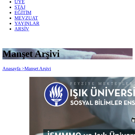
ÜYE
STAJ
EĞİTİM
MEVZUAT
YAYINLAR
ARŞİV
Manşet Arşivi
Anasayfa >
Manşet Arşivi
Işık Üniversitesi