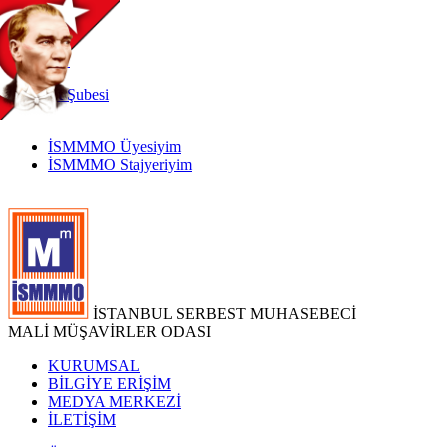
TR
|
EN
İnternet
Şubesi
İSMMMO Üyesiyim
İSMMMO Stajyeriyim
İSTANBUL SERBEST MUHASEBECİ
MALİ MÜŞAVİRLER ODASI
KURUMSAL
BİLGİYE ERİŞİM
MEDYA MERKEZİ
İLETİŞİM