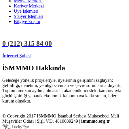
Medya Merkezi
Kariyer Merkezi
Üye İşlemleri
Stajyer İşlemleri
Bilgiye Erişim
0 (212)
315 84 00
İnternet
Şubesi
ÜYE İŞLEMLERİ
STAJYER İŞLEMLERİ
İSMMMO Hakkında
Geleceğe yönelik projeleriyle, üyelerinin gelişimini sağlayan;
Şeffaflığı, denetimi, yeniliği savunan ve çevre sorunlarına duyarlı;
Toplumumuzun aydınlatılmasına, akademik, mesleki kamuoyuyla
güçlü işbirliği yaparak ekonomik kalkınmaya katkı sunan, lider
kurum olmaktır.
© Copyright 2017 ISMMMO İstanbul Serbest Muhasebeci Mali
Müşavirler Odası | Şişli VD. 4810039249 |
ismmmo.org.tr