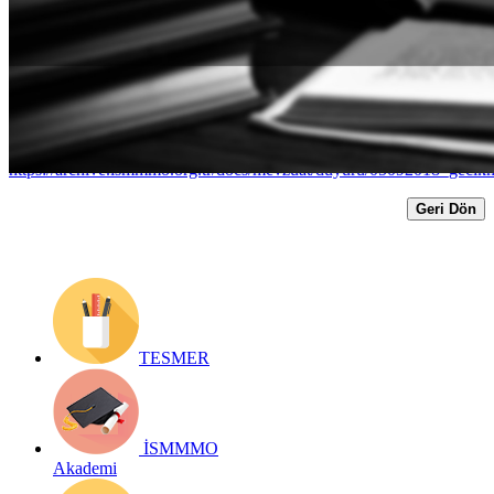
%2 olarak uygulanacak...
Yayın Tarihi: 5 Eylül 2018
Detay bilgiler:
https://archive.ismmmo.org.tr/docs/mevzuat/duyuru/05092018_geci
Geri Dön
TESMER
İSMMMO
Akademi