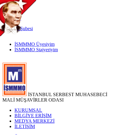
TR
|
EN
İnternet
Şubesi
İSMMMO Üyesiyim
İSMMMO Stajyeriyim
İSTANBUL SERBEST MUHASEBECİ
MALİ MÜŞAVİRLER ODASI
KURUMSAL
BİLGİYE ERİŞİM
MEDYA MERKEZİ
İLETİŞİM