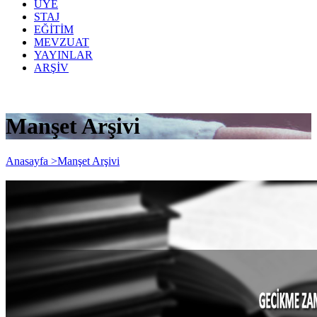
ÜYE
STAJ
EĞİTİM
MEVZUAT
YAYINLAR
ARŞİV
Manşet Arşivi
Anasayfa >
Manşet Arşivi
Gecikme Zammı - Gecikme Faizi ve
Pişmanlık Zammı Oranı artırıldı. Aylık