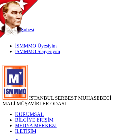
TR
|
EN
İnternet
Şubesi
İSMMMO Üyesiyim
İSMMMO Stajyeriyim
İSTANBUL SERBEST MUHASEBECİ
MALİ MÜŞAVİRLER ODASI
KURUMSAL
BİLGİYE ERİŞİM
MEDYA MERKEZİ
İLETİŞİM