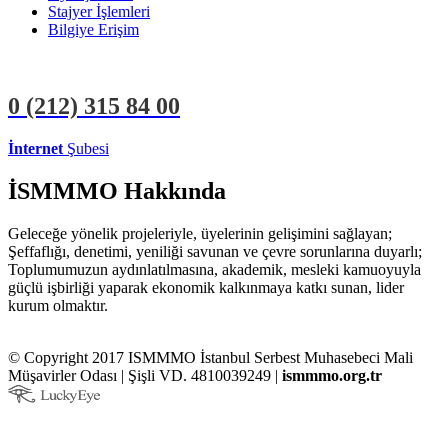
Stajyer İşlemleri
Bilgiye Erişim
0 (212)
315 84 00
İnternet
Şubesi
ÜYE İŞLEMLERİ
STAJYER İŞLEMLERİ
İSMMMO Hakkında
Geleceğe yönelik projeleriyle, üyelerinin gelişimini sağlayan;
Şeffaflığı, denetimi, yeniliği savunan ve çevre sorunlarına duyarlı;
Toplumumuzun aydınlatılmasına, akademik, mesleki kamuoyuyla
güçlü işbirliği yaparak ekonomik kalkınmaya katkı sunan, lider
kurum olmaktır.
© Copyright 2017 ISMMMO İstanbul Serbest Muhasebeci Mali
Müşavirler Odası | Şişli VD. 4810039249 |
ismmmo.org.tr