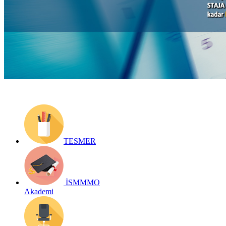
Yayın Tarihi: 12 Eylül 2018
Detay bilgiler:
http://teos.tesmer.org.tr/
Geri Dön
TESMER
İSMMMO
Akademi