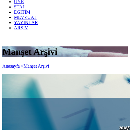
ÜYE
STAJ
EĞİTİM
MEVZUAT
YAYINLAR
ARŞİV
Manşet Arşivi
Anasayfa >
Manşet Arşivi
SGS BAŞVURU SÜRESİ
UZATILMIŞTIR