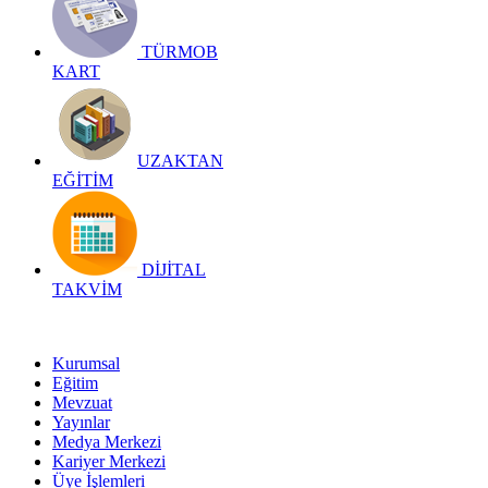
TÜRMOB
KART
UZAKTAN
EĞİTİM
DİJİTAL
TAKVİM
Kurumsal
Eğitim
Mevzuat
Yayınlar
Medya Merkezi
Kariyer Merkezi
Üye İşlemleri