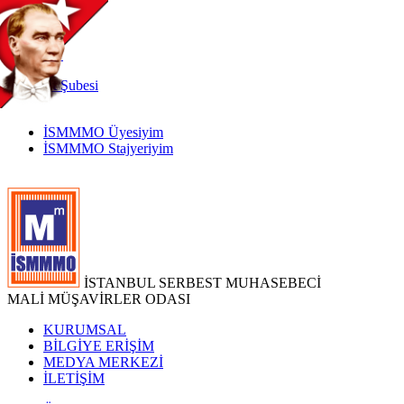
TR
|
EN
İnternet
Şubesi
İSMMMO Üyesiyim
İSMMMO Stajyeriyim
İSTANBUL SERBEST MUHASEBECİ
MALİ MÜŞAVİRLER ODASI
KURUMSAL
BİLGİYE ERİŞİM
MEDYA MERKEZİ
İLETİŞİM