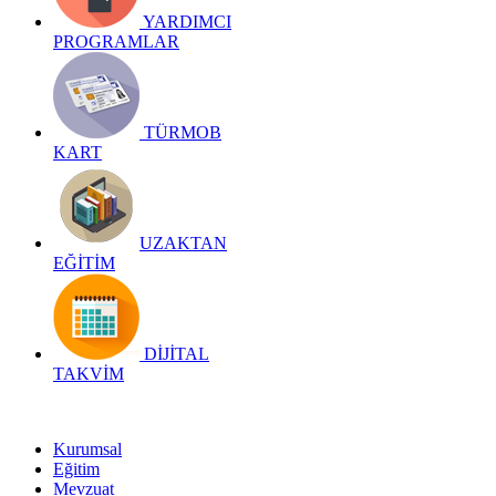
YARDIMCI
PROGRAMLAR
TÜRMOB
KART
UZAKTAN
EĞİTİM
DİJİTAL
TAKVİM
Kurumsal
Eğitim
Mevzuat