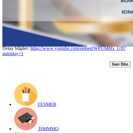
Yönüyle Konkordato Süreci ve
Konkordato Komiserliği
Yayın Tarihi: 23 Ekim 2018
Detay bilgiler:
https://www.youtube.com/embed/WPUM8fx_UfI?
autoplay=1
Geri Dön
TESMER
İSMMMO