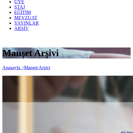
ÜYE
STAJ
EĞİTİM
MEVZUAT
YAYINLAR
ARŞİV
Manşet Arşivi
Anasayfa >
Manşet Arşivi
SEMINER: Bilirkişilik Süreci ve
Bilirkişinin Sorumlulukları / Uygulama