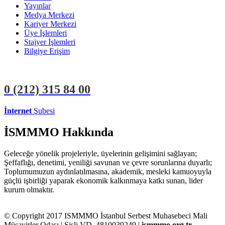
Yayınlar
Medya Merkezi
Kariyer Merkezi
Üye İşlemleri
Stajyer İşlemleri
Bilgiye Erişim
0 (212)
315 84 00
İnternet
Şubesi
ÜYE İŞLEMLERİ
STAJYER İŞLEMLERİ
İSMMMO Hakkında
Geleceğe yönelik projeleriyle, üyelerinin gelişimini sağlayan;
Şeffaflığı, denetimi, yeniliği savunan ve çevre sorunlarına duyarlı;
Toplumumuzun aydınlatılmasına, akademik, mesleki kamuoyuyla
güçlü işbirliği yaparak ekonomik kalkınmaya katkı sunan, lider
kurum olmaktır.
© Copyright 2017 ISMMMO İstanbul Serbest Muhasebeci Mali
Müşavirler Odası | Şişli VD. 4810039249 |
ismmmo.org.tr