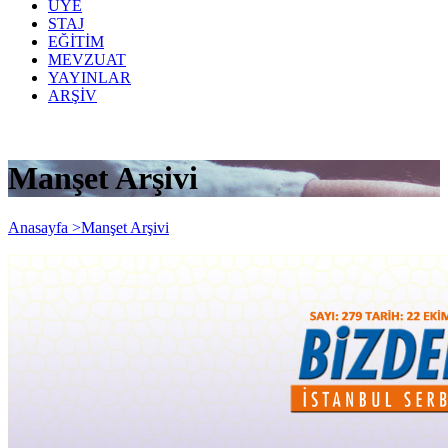
ÜYE
STAJ
EĞİTİM
MEVZUAT
YAYINLAR
ARŞİV
Manşet Arşivi
Anasayfa >
Manşet Arşivi
Bizden Haberler 279