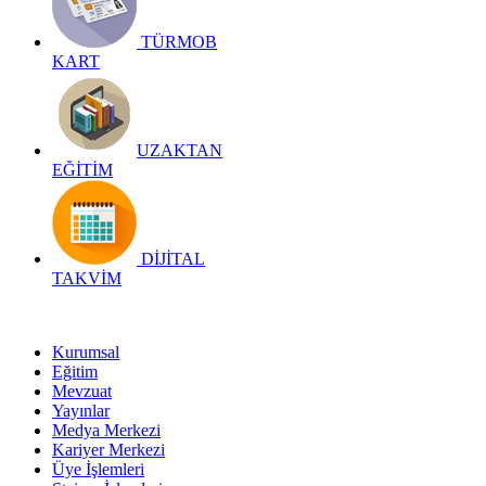
TÜRMOB
KART
UZAKTAN
EĞİTİM
DİJİTAL
TAKVİM
Kurumsal
Eğitim
Mevzuat
Yayınlar
Medya Merkezi
Kariyer Merkezi
Üye İşlemleri