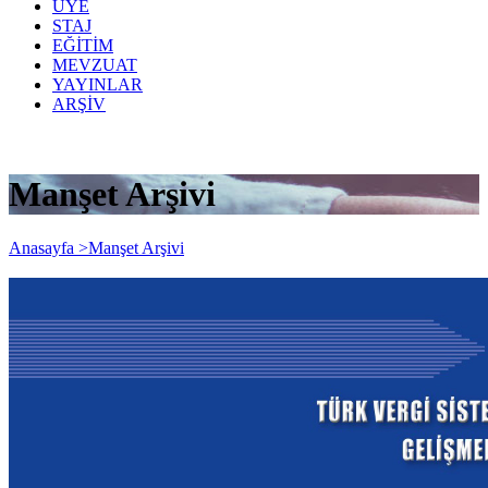
ÜYE
STAJ
EĞİTİM
MEVZUAT
YAYINLAR
ARŞİV
Manşet Arşivi
Anasayfa >
Manşet Arşivi
X. Muhasebe Uygulamaları ve Vergi
Mevzuatı Sempozyumu