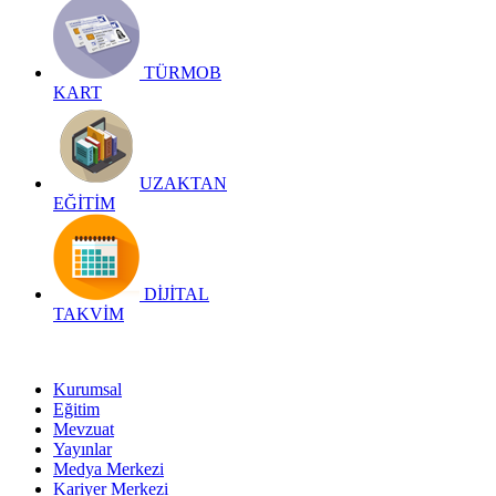
TÜRMOB
KART
UZAKTAN
EĞİTİM
DİJİTAL
TAKVİM
Kurumsal
Eğitim
Mevzuat
Yayınlar
Medya Merkezi
Kariyer Merkezi