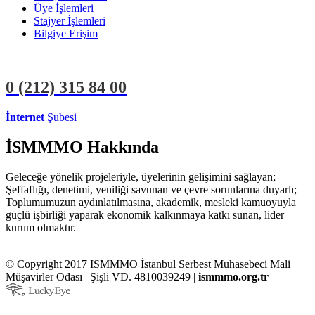
Üye İşlemleri
Stajyer İşlemleri
Bilgiye Erişim
0 (212)
315 84 00
İnternet
Şubesi
ÜYE İŞLEMLERİ
STAJYER İŞLEMLERİ
İSMMMO Hakkında
Geleceğe yönelik projeleriyle, üyelerinin gelişimini sağlayan;
Şeffaflığı, denetimi, yeniliği savunan ve çevre sorunlarına duyarlı;
Toplumumuzun aydınlatılmasına, akademik, mesleki kamuoyuyla
güçlü işbirliği yaparak ekonomik kalkınmaya katkı sunan, lider
kurum olmaktır.
© Copyright 2017 ISMMMO İstanbul Serbest Muhasebeci Mali
Müşavirler Odası | Şişli VD. 4810039249 |
ismmmo.org.tr