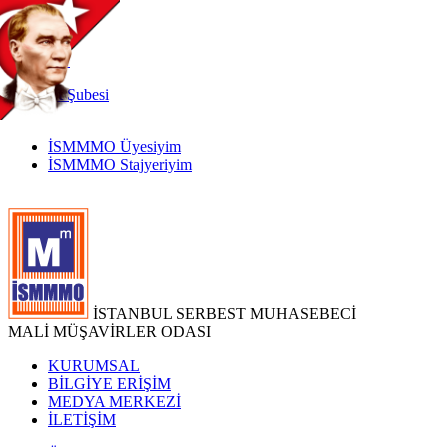
TR
|
EN
İnternet
Şubesi
İSMMMO Üyesiyim
İSMMMO Stajyeriyim
İSTANBUL SERBEST MUHASEBECİ
MALİ MÜŞAVİRLER ODASI
KURUMSAL
BİLGİYE ERİŞİM
MEDYA MERKEZİ
İLETİŞİM