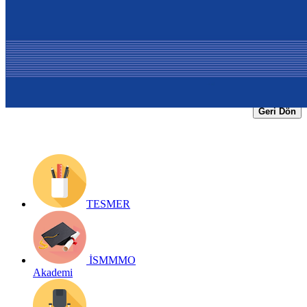
Yayın Tarihi: 12 Kasım 2018
Detay bilgiler:
http://www.asmmmo.org.tr/haber-
detay/sempozyum/3155
Geri Dön
TESMER
İSMMMO
Akademi