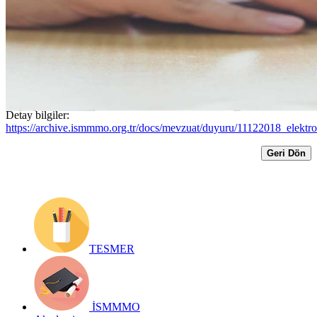
kişiler 31.01.2019 tarihine kadar PTT’ye
müracaat ederek sisteme kayıt olacaktır...
Yayın Tarihi: 11 Aralık 2018
Detay bilgiler:
https://archive.ismmmo.org.tr/docs/mevzuat/duyuru/11122018_elektro
Geri Dön
TESMER
İSMMMO