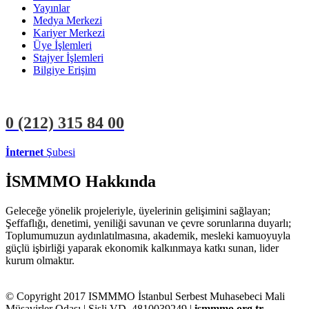
Yayınlar
Medya Merkezi
Kariyer Merkezi
Üye İşlemleri
Stajyer İşlemleri
Bilgiye Erişim
0 (212)
315 84 00
İnternet
Şubesi
ÜYE İŞLEMLERİ
STAJYER İŞLEMLERİ
İSMMMO Hakkında
Geleceğe yönelik projeleriyle, üyelerinin gelişimini sağlayan;
Şeffaflığı, denetimi, yeniliği savunan ve çevre sorunlarına duyarlı;
Toplumumuzun aydınlatılmasına, akademik, mesleki kamuoyuyla
güçlü işbirliği yaparak ekonomik kalkınmaya katkı sunan, lider
kurum olmaktır.
© Copyright 2017 ISMMMO İstanbul Serbest Muhasebeci Mali
Müşavirler Odası | Şişli VD. 4810039249 |
ismmmo.org.tr