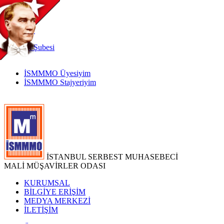
TR
|
EN
İnternet
Şubesi
İSMMMO Üyesiyim
İSMMMO Stajyeriyim
İSTANBUL SERBEST MUHASEBECİ
MALİ MÜŞAVİRLER ODASI
KURUMSAL
BİLGİYE ERİŞİM
MEDYA MERKEZİ
İLETİŞİM