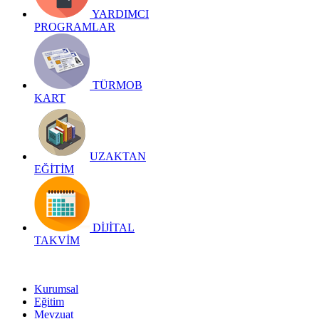
YARDIMCI
PROGRAMLAR
TÜRMOB
KART
UZAKTAN
EĞİTİM
DİJİTAL
TAKVİM
Kurumsal
Eğitim
Mevzuat