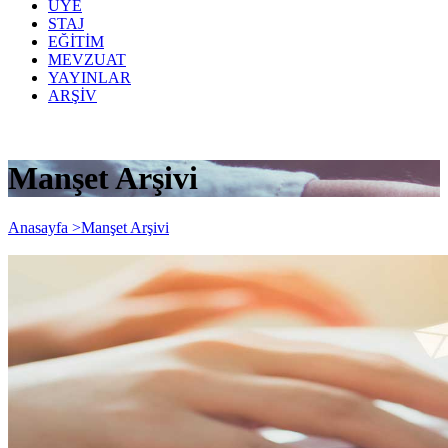
ÜYE
STAJ
EĞİTİM
MEVZUAT
YAYINLAR
ARŞİV
Manşet Arşivi
Anasayfa >
Manşet Arşivi
Tüzel kişiler’e resmi tebligatlar
elektronik ortamda yapılacaktır. Tüzel