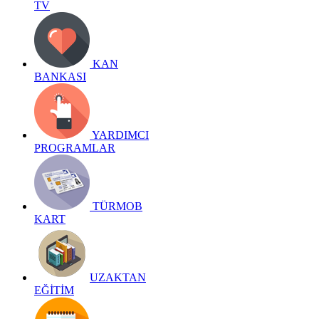
TV
KAN
BANKASI
YARDIMCI
PROGRAMLAR
TÜRMOB
KART
UZAKTAN
EĞİTİM