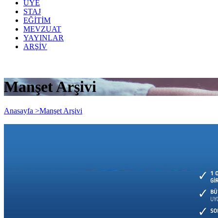
ÜYE
STAJ
EĞİTİM
MEVZUAT
YAYINLAR
ARŞİV
Manşet Arşivi
Anasayfa >
Manşet Arşivi