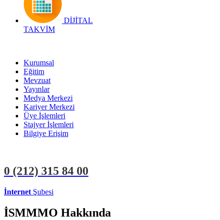
DİJİTAL
TAKVİM
Kurumsal
Eğitim
Mevzuat
Yayınlar
Medya Merkezi
Kariyer Merkezi
Üye İşlemleri
Stajyer İşlemleri
Bilgiye Erişim
0 (212)
315 84 00
İnternet
Şubesi
ÜYE İŞLEMLERİ
STAJYER İŞLEMLERİ
İSMMMO Hakkında