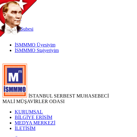
TR
|
EN
İnternet
Şubesi
İSMMMO Üyesiyim
İSMMMO Stajyeriyim
İSTANBUL SERBEST MUHASEBECİ
MALİ MÜŞAVİRLER ODASI
KURUMSAL
BİLGİYE ERİŞİM
MEDYA MERKEZİ
İLETİŞİM