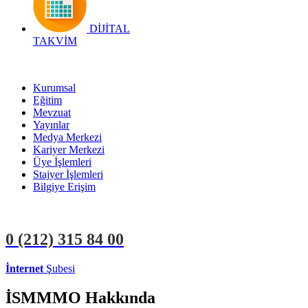
DİJİTAL
TAKVİM
Kurumsal
Eğitim
Mevzuat
Yayınlar
Medya Merkezi
Kariyer Merkezi
Üye İşlemleri
Stajyer İşlemleri
Bilgiye Erişim
0 (212)
315 84 00
İnternet
Şubesi
ÜYE İŞLEMLERİ
STAJYER İŞLEMLERİ
İSMMMO Hakkında