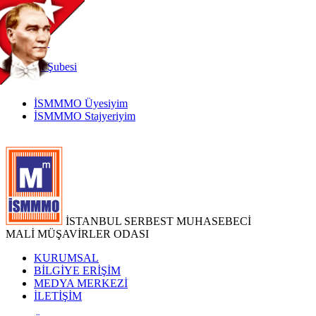
TR
|
EN
İnternet
Şubesi
İSMMMO Üyesiyim
İSMMMO Stajyeriyim
İSTANBUL SERBEST MUHASEBECİ
MALİ MÜŞAVİRLER ODASI
KURUMSAL
BİLGİYE ERİŞİM
MEDYA MERKEZİ
İLETİŞİM