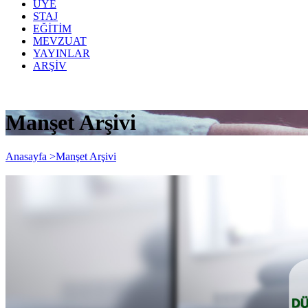
ÜYE
STAJ
EĞİTİM
MEVZUAT
YAYINLAR
ARŞİV
Manşet Arşivi
Anasayfa >
Manşet Arşivi