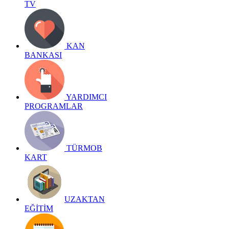
TV
KAN
BANKASI
YARDIMCI
PROGRAMLAR
TÜRMOB
KART
UZAKTAN
EĞİTİM