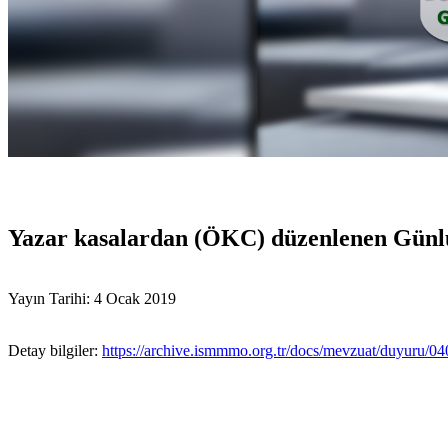
Yazar kasalardan (ÖKC) düzenlenen Günlük
Yayın Tarihi: 4 Ocak 2019
Detay bilgiler:
https://archive.ismmmo.org.tr/docs/mevzuat/duyuru/0