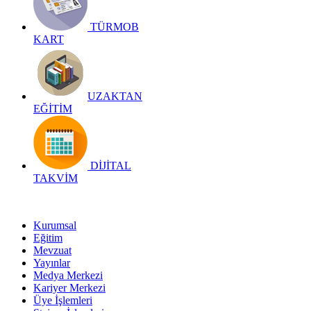
TÜRMOB
KART
UZAKTAN
EĞİTİM
DİJİTAL
TAKVİM
Kurumsal
Eğitim
Mevzuat
Yayınlar
Medya Merkezi
Kariyer Merkezi
Üye İşlemleri