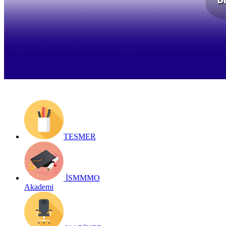
Yayın Tarihi: 9 Ocak 2019
Detay bilgiler:
https://archive.ismmmo.org.tr/docs/mevzuat/duyuru/09012019_defter_bi
Geri Dön
TESMER
İSMMMO
Akademi