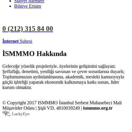
Stajyer İşlemleri
Bilgiye Erişim
0 (212)
315 84 00
İnternet
Şubesi
ÜYE İŞLEMLERİ
STAJYER İŞLEMLERİ
İSMMMO Hakkında
Geleceğe yönelik projeleriyle, üyelerinin gelişimini sağlayan;
Şeffaflığı, denetimi, yeniliği savunan ve çevre sorunlarına duyarlı;
Toplumumuzun aydınlatılmasına, akademik, mesleki kamuoyuyla
güçlü işbirliği yaparak ekonomik kalkınmaya katkı sunan, lider
kurum olmaktır.
© Copyright 2017 ISMMMO İstanbul Serbest Muhasebeci Mali
Müşavirler Odası | Şişli VD. 4810039249 |
ismmmo.org.tr