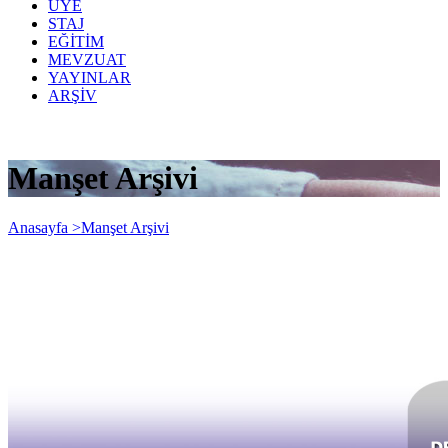
ÜYE
STAJ
EĞİTİM
MEVZUAT
YAYINLAR
ARŞİV
Manşet Arşivi
Anasayfa >
Manşet Arşivi
Defter Bilgileri Girişi kaldırılmıştır...