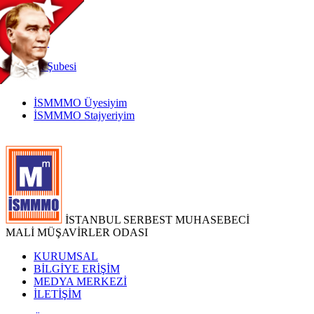
TR
|
EN
İnternet
Şubesi
İSMMMO Üyesiyim
İSMMMO Stajyeriyim
İSTANBUL SERBEST MUHASEBECİ
MALİ MÜŞAVİRLER ODASI
KURUMSAL
BİLGİYE ERİŞİM
MEDYA MERKEZİ
İLETİŞİM