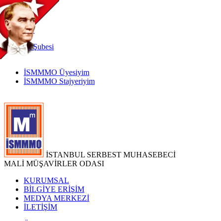
TR
|
EN
İnternet
Şubesi
İSMMMO Üyesiyim
İSMMMO Stajyeriyim
İSTANBUL SERBEST MUHASEBECİ
MALİ MÜŞAVİRLER ODASI
KURUMSAL
BİLGİYE ERİŞİM
MEDYA MERKEZİ
İLETİŞİM