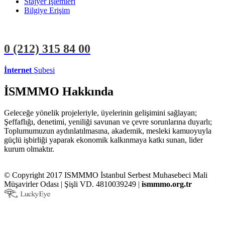
Stajyer İşlemleri
Bilgiye Erişim
0 (212)
315 84 00
İnternet
Şubesi
ÜYE İŞLEMLERİ
STAJYER İŞLEMLERİ
İSMMMO Hakkında
Geleceğe yönelik projeleriyle, üyelerinin gelişimini sağlayan;
Şeffaflığı, denetimi, yeniliği savunan ve çevre sorunlarına duyarlı;
Toplumumuzun aydınlatılmasına, akademik, mesleki kamuoyuyla
güçlü işbirliği yaparak ekonomik kalkınmaya katkı sunan, lider
kurum olmaktır.
© Copyright 2017 ISMMMO İstanbul Serbest Muhasebeci Mali
Müşavirler Odası | Şişli VD. 4810039249 |
ismmmo.org.tr