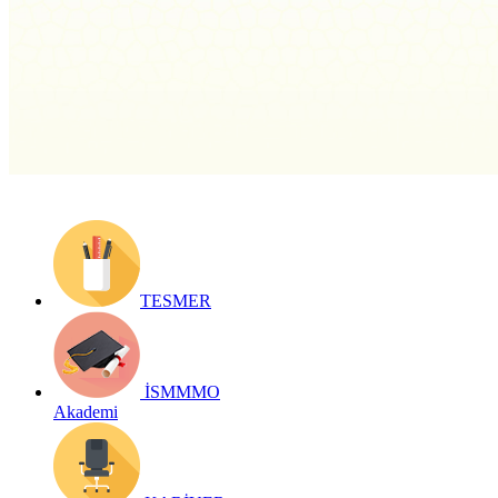
Yayın Tarihi: 14 Ocak 2019
Detay bilgiler:
https://www.ismmmo.org.tr/Yayinlar/Bizden-
Haberler--8
Geri Dön
TESMER
İSMMMO
Akademi