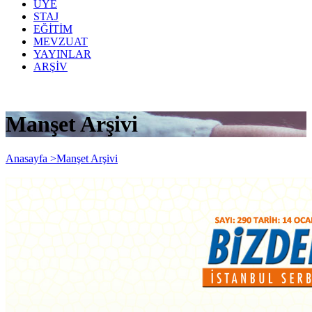
ÜYE
STAJ
EĞİTİM
MEVZUAT
YAYINLAR
ARŞİV
Manşet Arşivi
Anasayfa >
Manşet Arşivi
Bizden Haberler 290