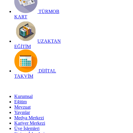
TÜRMOB
KART
UZAKTAN
EĞİTİM
DİJİTAL
TAKVİM
Kurumsal
Eğitim
Mevzuat
Yayınlar
Medya Merkezi
Kariyer Merkezi
Üye İşlemleri