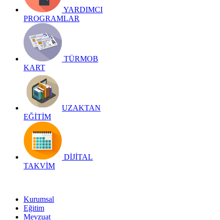
YARDIMCI
PROGRAMLAR
TÜRMOB
KART
UZAKTAN
EĞİTİM
DİJİTAL
TAKVİM
Kurumsal
Eğitim
Mevzuat