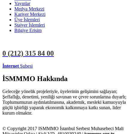
Yayınlar
Medya Merkezi
Kariyer Merkezi
Üye İşlemleri
Stajyer İşlemleri
Bilgiye Erişim
0 (212)
315 84 00
İnternet
Şubesi
ÜYE İŞLEMLERİ
STAJYER İŞLEMLERİ
İSMMMO Hakkında
Geleceğe yönelik projeleriyle, üyelerinin gelişimini sağlayan;
Şeffaflığı, denetimi, yeniliği savunan ve çevre sorunlarına duyarlı;
Toplumumuzun aydınlatılmasına, akademik, mesleki kamuoyuyla
güçlü işbirliği yaparak ekonomik kalkınmaya katkı sunan, lider
kurum olmaktır.
© Copyright 2017 ISMMMO İstanbul Serbest Muhasebeci Mali
Müşavirler Odası | Şişli VD. 4810039249 |
ismmmo.org.tr