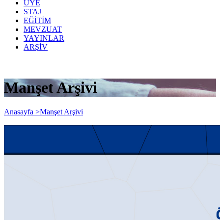
ÜYE
STAJ
EĞİTİM
MEVZUAT
YAYINLAR
ARŞİV
Manşet Arşivi
Anasayfa >
Manşet Arşivi
GİB YENİ NESİL ÖDEME KAYDEDİCİ
CİHAZ (YAZAR KASA) KULLANAN