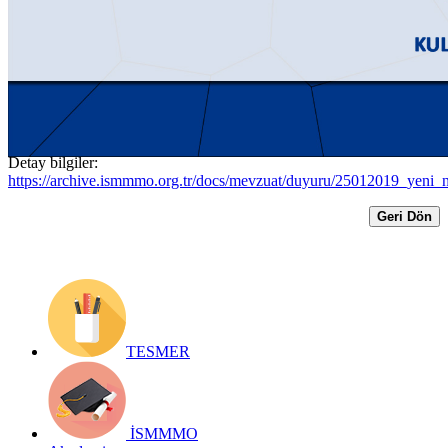
MÜKELLEFLER İÇİN DUYURU
YAYIMLADI
Yayın Tarihi: 25 Ocak 2019
Detay bilgiler:
https://archive.ismmmo.org.tr/docs/mevzuat/duyuru/25012019_yeni_ne
Geri Dön
TESMER
İSMMMO