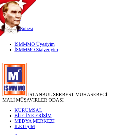
TR
|
EN
İnternet
Şubesi
İSMMMO Üyesiyim
İSMMMO Stajyeriyim
İSTANBUL SERBEST MUHASEBECİ
MALİ MÜŞAVİRLER ODASI
KURUMSAL
BİLGİYE ERİŞİM
MEDYA MERKEZİ
İLETİŞİM