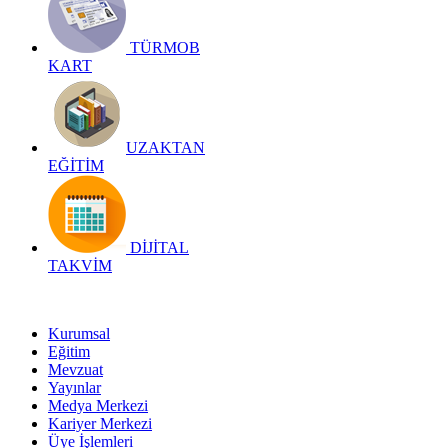
TÜRMOB
KART
UZAKTAN
EĞİTİM
DİJİTAL
TAKVİM
Kurumsal
Eğitim
Mevzuat
Yayınlar
Medya Merkezi
Kariyer Merkezi
Üye İşlemleri