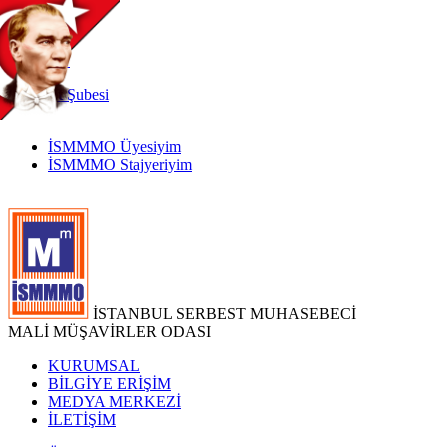
TR
|
EN
İnternet
Şubesi
İSMMMO Üyesiyim
İSMMMO Stajyeriyim
İSTANBUL SERBEST MUHASEBECİ
MALİ MÜŞAVİRLER ODASI
KURUMSAL
BİLGİYE ERİŞİM
MEDYA MERKEZİ
İLETİŞİM