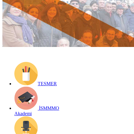
Yayın Tarihi: 27 Şubat 2019
Detay bilgiler:
Geri Dön
TESMER
İSMMMO
Akademi