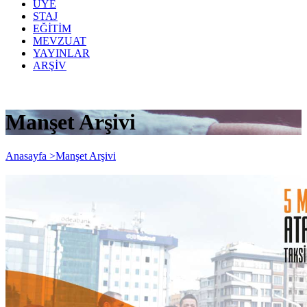
ÜYE
STAJ
EĞİTİM
MEVZUAT
YAYINLAR
ARŞİV
Manşet Arşivi
Anasayfa >
Manşet Arşivi
5 Mart'ta saat 11.00'de Atamızın
Huzuruna Taksim'e Bekliyoruz...