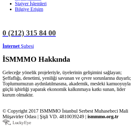
Stajyer İşlemleri
Bilgiye Erişim
0 (212)
315 84 00
İnternet
Şubesi
ÜYE İŞLEMLERİ
STAJYER İŞLEMLERİ
İSMMMO Hakkında
Geleceğe yönelik projeleriyle, üyelerinin gelişimini sağlayan;
Şeffaflığı, denetimi, yeniliği savunan ve çevre sorunlarına duyarlı;
Toplumumuzun aydınlatılmasına, akademik, mesleki kamuoyuyla
güçlü işbirliği yaparak ekonomik kalkınmaya katkı sunan, lider
kurum olmaktır.
© Copyright 2017 ISMMMO İstanbul Serbest Muhasebeci Mali
Müşavirler Odası | Şişli VD. 4810039249 |
ismmmo.org.tr