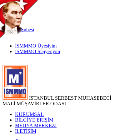
TR
|
EN
İnternet
Şubesi
İSMMMO Üyesiyim
İSMMMO Stajyeriyim
İSTANBUL SERBEST MUHASEBECİ
MALİ MÜŞAVİRLER ODASI
KURUMSAL
BİLGİYE ERİŞİM
MEDYA MERKEZİ
İLETİŞİM