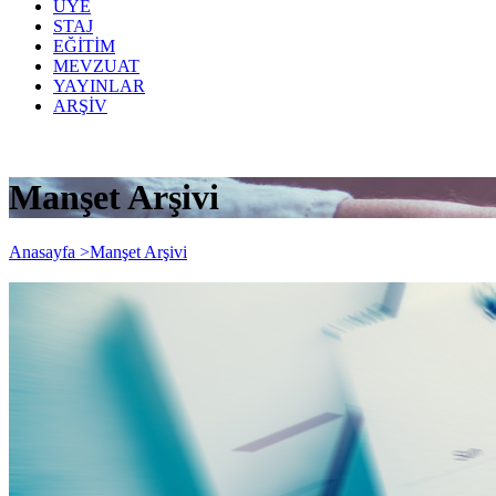
ÜYE
STAJ
EĞİTİM
MEVZUAT
YAYINLAR
ARŞİV
Manşet Arşivi
Anasayfa >
Manşet Arşivi