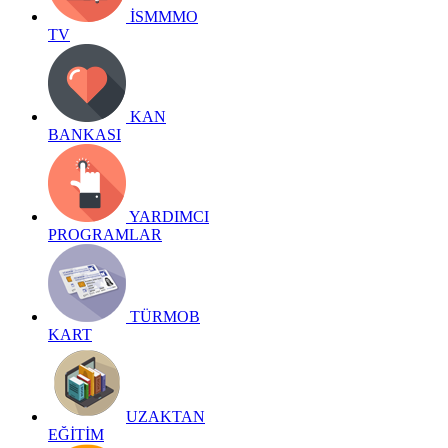
İSMMMO
TV
KAN
BANKASI
YARDIMCI
PROGRAMLAR
TÜRMOB
KART
UZAKTAN
EĞİTİM