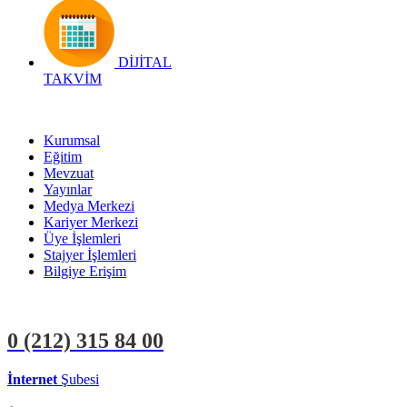
DİJİTAL
TAKVİM
Kurumsal
Eğitim
Mevzuat
Yayınlar
Medya Merkezi
Kariyer Merkezi
Üye İşlemleri
Stajyer İşlemleri
Bilgiye Erişim
0 (212)
315 84 00
İnternet
Şubesi
ÜYE İŞLEMLERİ
STAJYER İŞLEMLERİ