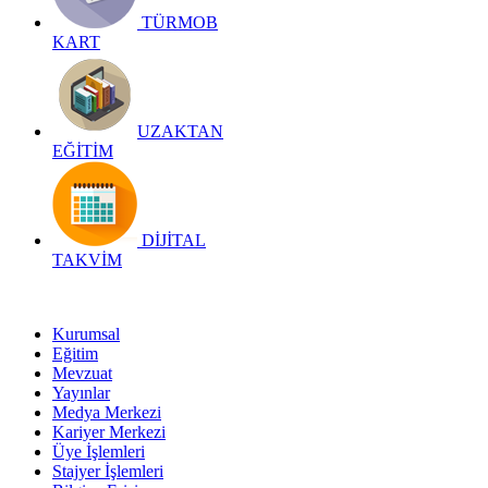
TÜRMOB
KART
UZAKTAN
EĞİTİM
DİJİTAL
TAKVİM
Kurumsal
Eğitim
Mevzuat
Yayınlar
Medya Merkezi
Kariyer Merkezi
Üye İşlemleri
Stajyer İşlemleri