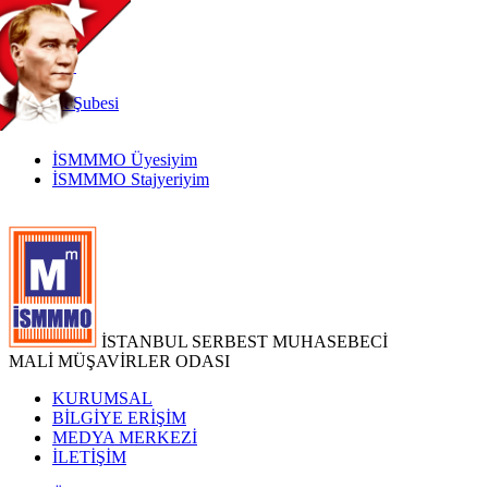
TR
|
EN
İnternet
Şubesi
İSMMMO Üyesiyim
İSMMMO Stajyeriyim
İSTANBUL SERBEST MUHASEBECİ
MALİ MÜŞAVİRLER ODASI
KURUMSAL
BİLGİYE ERİŞİM
MEDYA MERKEZİ
İLETİŞİM