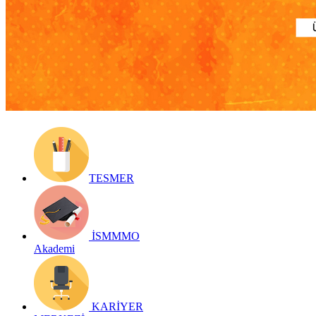
Yayın Tarihi: 6 Mayıs 2019
Detay bilgiler:
https://issuu.com/istanbulsmmmodasi/docs/otobus?ff
Geri Dön
TESMER
İSMMMO
Akademi
KARİYER