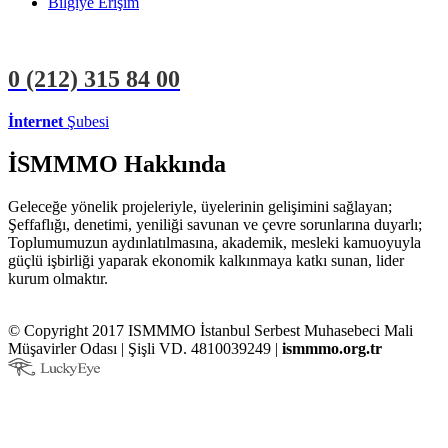
Bilgiye Erişim
0 (212)
315 84 00
İnternet
Şubesi
ÜYE İŞLEMLERİ
STAJYER İŞLEMLERİ
İSMMMO Hakkında
Geleceğe yönelik projeleriyle, üyelerinin gelişimini sağlayan;
Şeffaflığı, denetimi, yeniliği savunan ve çevre sorunlarına duyarlı;
Toplumumuzun aydınlatılmasına, akademik, mesleki kamuoyuyla
güçlü işbirliği yaparak ekonomik kalkınmaya katkı sunan, lider
kurum olmaktır.
© Copyright 2017 ISMMMO İstanbul Serbest Muhasebeci Mali
Müşavirler Odası | Şişli VD. 4810039249 |
ismmmo.org.tr