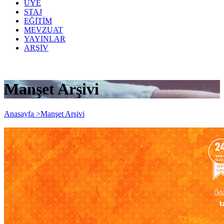
ÜYE
STAJ
EĞİTİM
MEVZUAT
YAYINLAR
ARŞİV
Manşet Arşivi
Anasayfa >
Manşet Arşivi
24. Olağan Genel Kurul Çağrısı