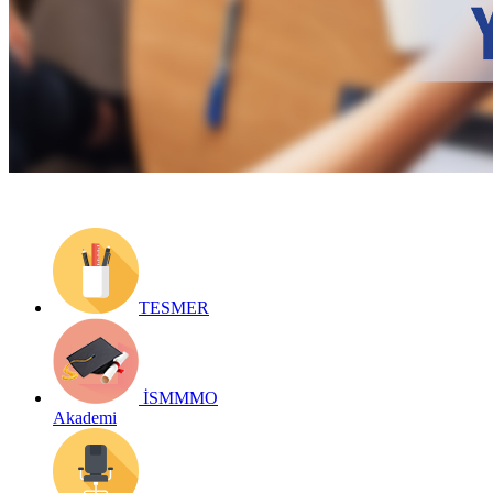
Yayın Tarihi: 6 Mayıs 2019
Detay bilgiler:
https://www.ismmmo.org.tr/Yayinlar/E-Kitap--3
Geri Dön
TESMER
İSMMMO
Akademi