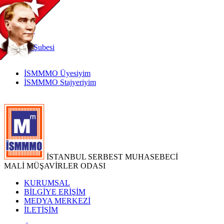
TR
|
EN
İnternet
Şubesi
İSMMMO Üyesiyim
İSMMMO Stajyeriyim
İSTANBUL SERBEST MUHASEBECİ
MALİ MÜŞAVİRLER ODASI
KURUMSAL
BİLGİYE ERİŞİM
MEDYA MERKEZİ
İLETİŞİM