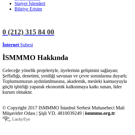
Stajyer İşlemleri
Bilgiye Erişim
0 (212)
315 84 00
İnternet
Şubesi
ÜYE İŞLEMLERİ
STAJYER İŞLEMLERİ
İSMMMO Hakkında
Geleceğe yönelik projeleriyle, üyelerinin gelişimini sağlayan;
Şeffaflığı, denetimi, yeniliği savunan ve çevre sorunlarına duyarlı;
Toplumumuzun aydınlatılmasına, akademik, mesleki kamuoyuyla
güçlü işbirliği yaparak ekonomik kalkınmaya katkı sunan, lider
kurum olmaktır.
© Copyright 2017 ISMMMO İstanbul Serbest Muhasebeci Mali
Müşavirler Odası | Şişli VD. 4810039249 |
ismmmo.org.tr