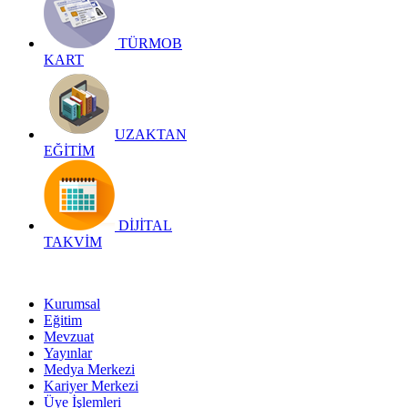
TÜRMOB
KART
UZAKTAN
EĞİTİM
DİJİTAL
TAKVİM
Kurumsal
Eğitim
Mevzuat
Yayınlar
Medya Merkezi
Kariyer Merkezi
Üye İşlemleri