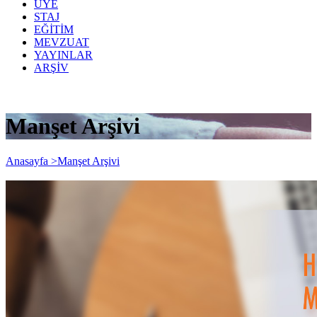
ÜYE
STAJ
EĞİTİM
MEVZUAT
YAYINLAR
ARŞİV
Manşet Arşivi
Anasayfa >
Manşet Arşivi
e-KİTAP: Hizmet Akdiyle Çalışan Meslek
Mensuplarının Yol Haritası