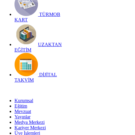
TÜRMOB
KART
UZAKTAN
EĞİTİM
DİJİTAL
TAKVİM
Kurumsal
Eğitim
Mevzuat
Yayınlar
Medya Merkezi
Kariyer Merkezi
Üye İşlemleri