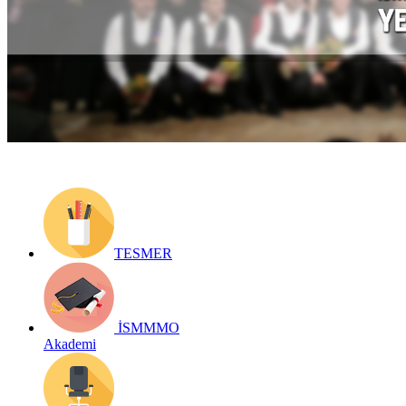
Yayın Tarihi: 31 Temmuz 2019
Detay bilgiler:
https://form.ismmmo.org.tr/koro.asp
Geri Dön
TESMER
İSMMMO
Akademi