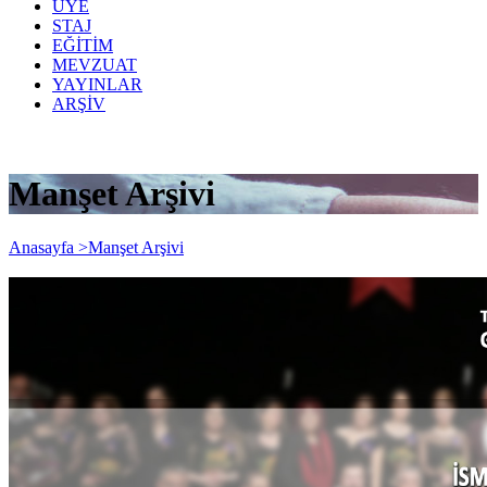
ÜYE
STAJ
EĞİTİM
MEVZUAT
YAYINLAR
ARŞİV
Manşet Arşivi
Anasayfa >
Manşet Arşivi
İSMMMO Halk Müziği Dostlar Korosu
Yeni Koristlerini Arıyor