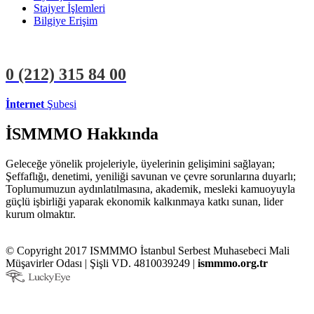
Stajyer İşlemleri
Bilgiye Erişim
0 (212)
315 84 00
İnternet
Şubesi
ÜYE İŞLEMLERİ
STAJYER İŞLEMLERİ
İSMMMO Hakkında
Geleceğe yönelik projeleriyle, üyelerinin gelişimini sağlayan;
Şeffaflığı, denetimi, yeniliği savunan ve çevre sorunlarına duyarlı;
Toplumumuzun aydınlatılmasına, akademik, mesleki kamuoyuyla
güçlü işbirliği yaparak ekonomik kalkınmaya katkı sunan, lider
kurum olmaktır.
© Copyright 2017 ISMMMO İstanbul Serbest Muhasebeci Mali
Müşavirler Odası | Şişli VD. 4810039249 |
ismmmo.org.tr