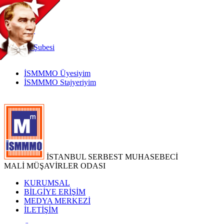
TR
|
EN
İnternet
Şubesi
İSMMMO Üyesiyim
İSMMMO Stajyeriyim
İSTANBUL SERBEST MUHASEBECİ
MALİ MÜŞAVİRLER ODASI
KURUMSAL
BİLGİYE ERİŞİM
MEDYA MERKEZİ
İLETİŞİM