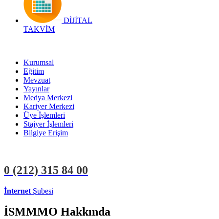
DİJİTAL
TAKVİM
Kurumsal
Eğitim
Mevzuat
Yayınlar
Medya Merkezi
Kariyer Merkezi
Üye İşlemleri
Stajyer İşlemleri
Bilgiye Erişim
0 (212)
315 84 00
İnternet
Şubesi
ÜYE İŞLEMLERİ
STAJYER İŞLEMLERİ
İSMMMO Hakkında