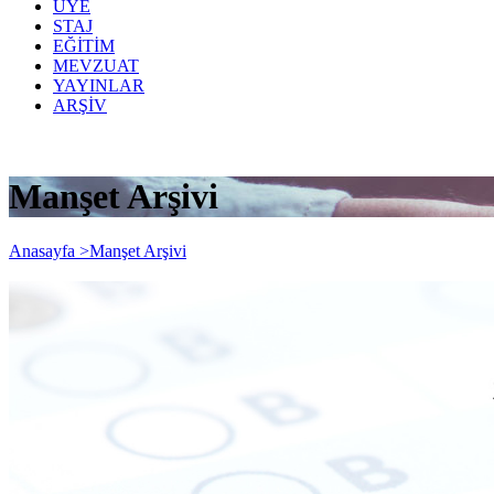
ÜYE
STAJ
EĞİTİM
MEVZUAT
YAYINLAR
ARŞİV
Manşet Arşivi
Anasayfa >
Manşet Arşivi