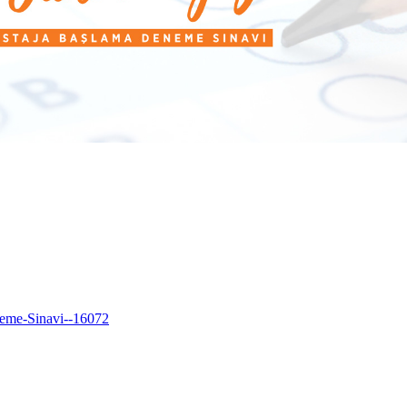
neme-Sinavi--16072