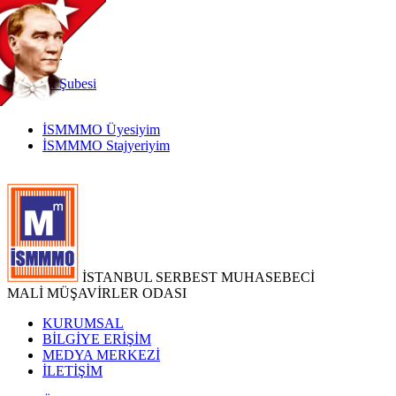
TR
|
EN
İnternet
Şubesi
İSMMMO Üyesiyim
İSMMMO Stajyeriyim
İSTANBUL SERBEST MUHASEBECİ
MALİ MÜŞAVİRLER ODASI
KURUMSAL
BİLGİYE ERİŞİM
MEDYA MERKEZİ
İLETİŞİM