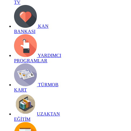
TV
KAN
BANKASI
YARDIMCI
PROGRAMLAR
TÜRMOB
KART
UZAKTAN
EĞİTİM