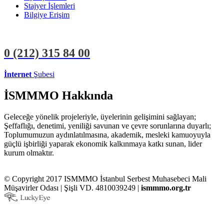
Stajyer İşlemleri
Bilgiye Erişim
0 (212)
315 84 00
İnternet
Şubesi
ÜYE İŞLEMLERİ
STAJYER İŞLEMLERİ
İSMMMO Hakkında
Geleceğe yönelik projeleriyle, üyelerinin gelişimini sağlayan;
Şeffaflığı, denetimi, yeniliği savunan ve çevre sorunlarına duyarlı;
Toplumumuzun aydınlatılmasına, akademik, mesleki kamuoyuyla
güçlü işbirliği yaparak ekonomik kalkınmaya katkı sunan, lider
kurum olmaktır.
© Copyright 2017 ISMMMO İstanbul Serbest Muhasebeci Mali
Müşavirler Odası | Şişli VD. 4810039249 |
ismmmo.org.tr