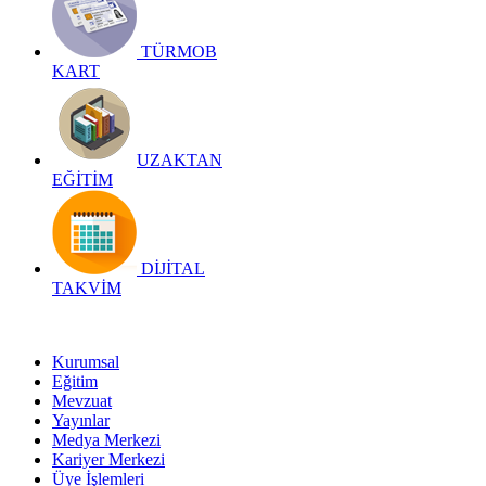
TÜRMOB
KART
UZAKTAN
EĞİTİM
DİJİTAL
TAKVİM
Kurumsal
Eğitim
Mevzuat
Yayınlar
Medya Merkezi
Kariyer Merkezi
Üye İşlemleri