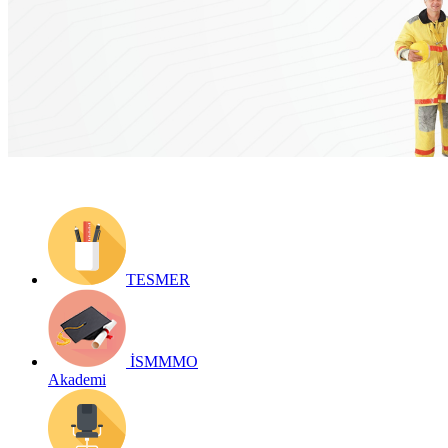
Yayın Tarihi: 17 Eylül 2019
Detay bilgiler:
https://form.ismmmo.org.tr/ilcelerseminer.asp?id=0
Geri Dön
TESMER
İSMMMO
Akademi