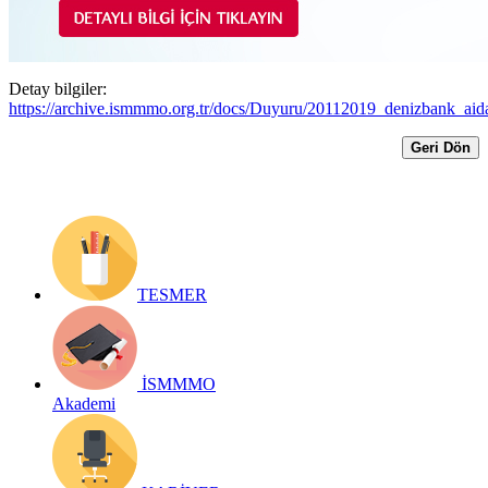
Yayın Tarihi: 20 Kasım 2019
Detay bilgiler:
https://archive.ismmmo.org.tr/docs/Duyuru/20112019_denizbank_aida
Geri Dön
TESMER
İSMMMO
Akademi