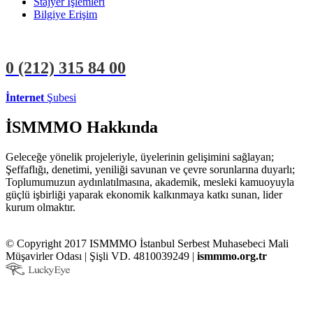
Stajyer İşlemleri
Bilgiye Erişim
0 (212)
315 84 00
İnternet
Şubesi
ÜYE İŞLEMLERİ
STAJYER İŞLEMLERİ
İSMMMO Hakkında
Geleceğe yönelik projeleriyle, üyelerinin gelişimini sağlayan;
Şeffaflığı, denetimi, yeniliği savunan ve çevre sorunlarına duyarlı;
Toplumumuzun aydınlatılmasına, akademik, mesleki kamuoyuyla
güçlü işbirliği yaparak ekonomik kalkınmaya katkı sunan, lider
kurum olmaktır.
© Copyright 2017 ISMMMO İstanbul Serbest Muhasebeci Mali
Müşavirler Odası | Şişli VD. 4810039249 |
ismmmo.org.tr