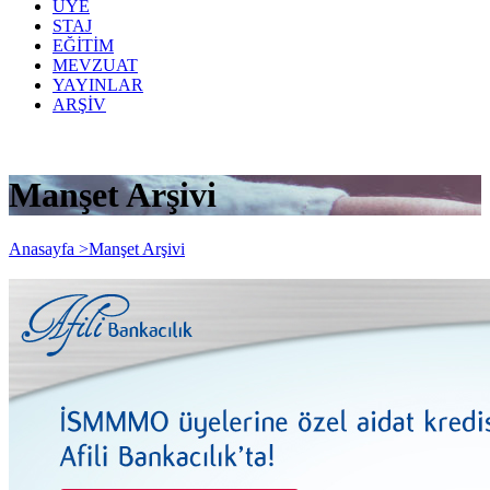
ÜYE
STAJ
EĞİTİM
MEVZUAT
YAYINLAR
ARŞİV
Manşet Arşivi
Anasayfa >
Manşet Arşivi
Denizbank'tan Aidat Kredisi