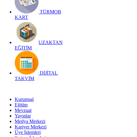
TÜRMOB
KART
UZAKTAN
EĞİTİM
DİJİTAL
TAKVİM
Kurumsal
Eğitim
Mevzuat
Yayınlar
Medya Merkezi
Kariyer Merkezi
Üye İşlemleri