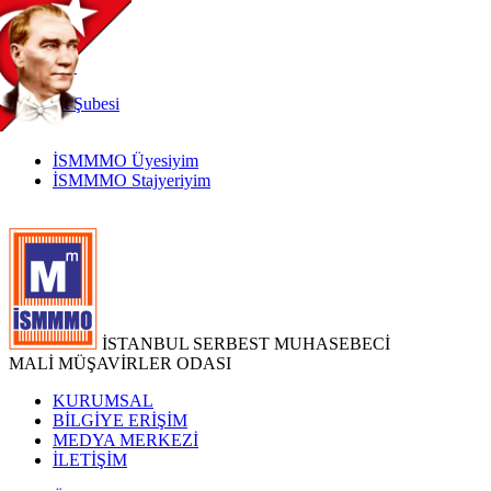
TR
|
EN
İnternet
Şubesi
İSMMMO Üyesiyim
İSMMMO Stajyeriyim
İSTANBUL SERBEST MUHASEBECİ
MALİ MÜŞAVİRLER ODASI
KURUMSAL
BİLGİYE ERİŞİM
MEDYA MERKEZİ
İLETİŞİM