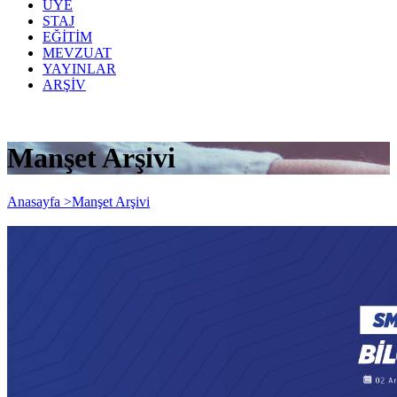
ÜYE
STAJ
EĞİTİM
MEVZUAT
YAYINLAR
ARŞİV
Manşet Arşivi
Anasayfa >
Manşet Arşivi
SMMM Yeterlilik Sınavı Öncesi
Bilgilendirme Toplantısı