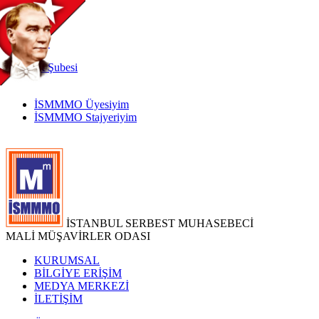
TR
|
EN
İnternet
Şubesi
İSMMMO Üyesiyim
İSMMMO Stajyeriyim
İSTANBUL SERBEST MUHASEBECİ
MALİ MÜŞAVİRLER ODASI
KURUMSAL
BİLGİYE ERİŞİM
MEDYA MERKEZİ
İLETİŞİM