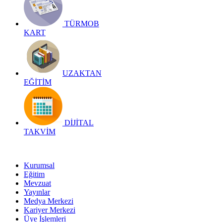
TÜRMOB
KART
UZAKTAN
EĞİTİM
DİJİTAL
TAKVİM
Kurumsal
Eğitim
Mevzuat
Yayınlar
Medya Merkezi
Kariyer Merkezi
Üye İşlemleri