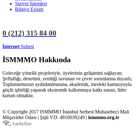
Stajyer İşlemleri
Bilgiye Erişim
0 (212)
315 84 00
İnternet
Şubesi
ÜYE İŞLEMLERİ
STAJYER İŞLEMLERİ
İSMMMO Hakkında
Geleceğe yönelik projeleriyle, üyelerinin gelişimini sağlayan;
Şeffaflığı, denetimi, yeniliği savunan ve çevre sorunlarına duyarlı;
Toplumumuzun aydınlatılmasına, akademik, mesleki kamuoyuyla
güçlü işbirliği yaparak ekonomik kalkınmaya katkı sunan, lider
kurum olmaktır.
© Copyright 2017 ISMMMO İstanbul Serbest Muhasebeci Mali
Müşavirler Odası | Şişli VD. 4810039249 |
ismmmo.org.tr