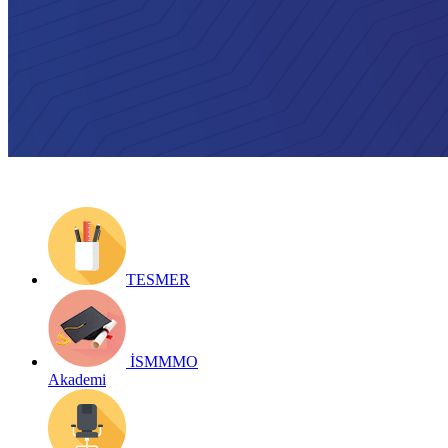
Yayın Tarihi: 22 Kasım 2019
Detay bilgiler:
https://form.ismmmo.org.tr/ilcelerseminer.asp?id=0
Geri Dön
TESMER
İSMMMO
Akademi