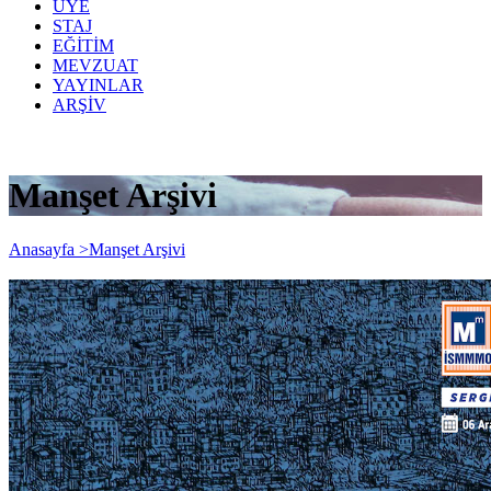
ÜYE
STAJ
EĞİTİM
MEVZUAT
YAYINLAR
ARŞİV
Manşet Arşivi
Anasayfa >
Manşet Arşivi
Devrim Erbil Baskı Sergisi