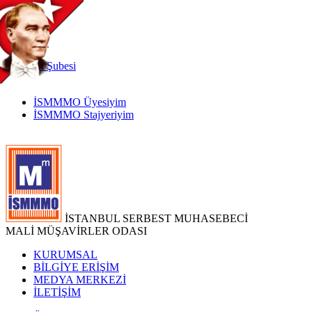
TR
|
EN
İnternet
Şubesi
İSMMMO Üyesiyim
İSMMMO Stajyeriyim
İSTANBUL SERBEST MUHASEBECİ
MALİ MÜŞAVİRLER ODASI
KURUMSAL
BİLGİYE ERİŞİM
MEDYA MERKEZİ
İLETİŞİM