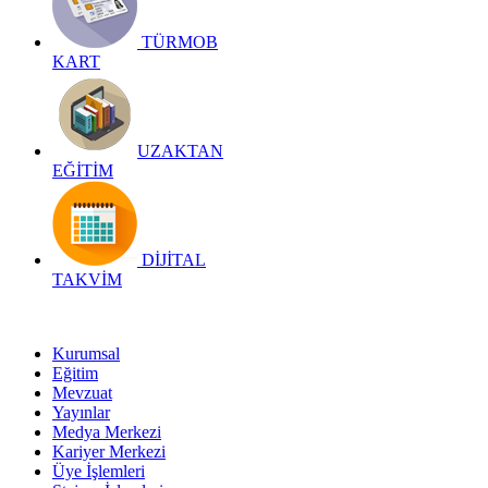
TÜRMOB
KART
UZAKTAN
EĞİTİM
DİJİTAL
TAKVİM
Kurumsal
Eğitim
Mevzuat
Yayınlar
Medya Merkezi
Kariyer Merkezi
Üye İşlemleri