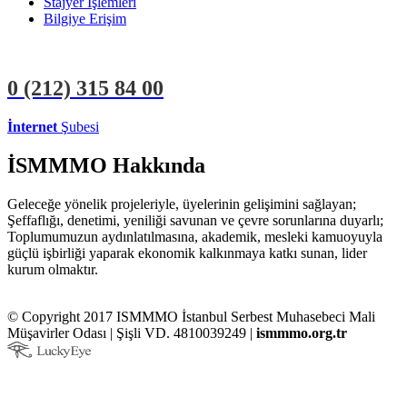
Stajyer İşlemleri
Bilgiye Erişim
0 (212)
315 84 00
İnternet
Şubesi
ÜYE İŞLEMLERİ
STAJYER İŞLEMLERİ
İSMMMO Hakkında
Geleceğe yönelik projeleriyle, üyelerinin gelişimini sağlayan;
Şeffaflığı, denetimi, yeniliği savunan ve çevre sorunlarına duyarlı;
Toplumumuzun aydınlatılmasına, akademik, mesleki kamuoyuyla
güçlü işbirliği yaparak ekonomik kalkınmaya katkı sunan, lider
kurum olmaktır.
© Copyright 2017 ISMMMO İstanbul Serbest Muhasebeci Mali
Müşavirler Odası | Şişli VD. 4810039249 |
ismmmo.org.tr