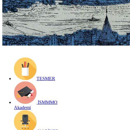
Yayın Tarihi: 4 Aralık 2019
Detay bilgiler:
https://archive.ismmmo.org.tr/docs/duyuru/06122019_sergi.pdf
Geri Dön
TESMER
İSMMMO
Akademi