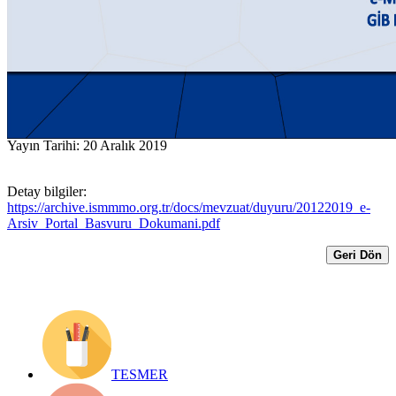
MAKBUZU UYGULAMALARINDAN
GİB PORTAL YÖNTEMİ İLE
YARARLANMAK ÜZERE BAŞVURU
DOKÜMANI ve YOL HARİTASI
Yayın Tarihi: 20 Aralık 2019
Detay bilgiler:
https://archive.ismmmo.org.tr/docs/mevzuat/duyuru/20122019_e-
Arsiv_Portal_Basvuru_Dokumani.pdf
Geri Dön
TESMER