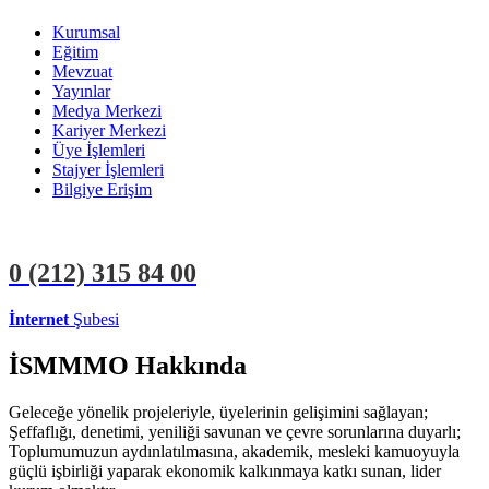
Kurumsal
Eğitim
Mevzuat
Yayınlar
Medya Merkezi
Kariyer Merkezi
Üye İşlemleri
Stajyer İşlemleri
Bilgiye Erişim
0 (212)
315 84 00
İnternet
Şubesi
ÜYE İŞLEMLERİ
STAJYER İŞLEMLERİ
İSMMMO Hakkında
Geleceğe yönelik projeleriyle, üyelerinin gelişimini sağlayan;
Şeffaflığı, denetimi, yeniliği savunan ve çevre sorunlarına duyarlı;
Toplumumuzun aydınlatılmasına, akademik, mesleki kamuoyuyla
güçlü işbirliği yaparak ekonomik kalkınmaya katkı sunan, lider