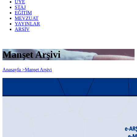
ÜYE
STAJ
EĞİTİM
MEVZUAT
YAYINLAR
ARŞİV
Manşet Arşivi
Anasayfa >
Manşet Arşivi
e-ARŞİV FATURA, e-SERBEST
MESLEK MAKBUZU ve e-MÜSTAHSİL