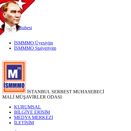
TR
|
EN
İnternet
Şubesi
İSMMMO Üyesiyim
İSMMMO Stajyeriyim
İSTANBUL SERBEST MUHASEBECİ
MALİ MÜŞAVİRLER ODASI
KURUMSAL
BİLGİYE ERİŞİM
MEDYA MERKEZİ
İLETİŞİM