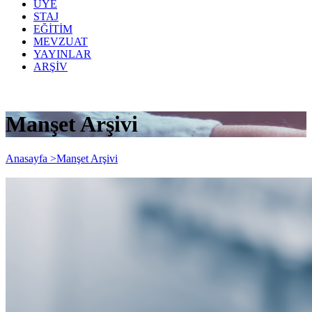
ÜYE
STAJ
EĞİTİM
MEVZUAT
YAYINLAR
ARŞİV
Manşet Arşivi
Anasayfa >
Manşet Arşivi
Yeniden Değerleme Oranı % 22.58,
Motorlu Taşıtlat Vergisi Zam Oranı %12