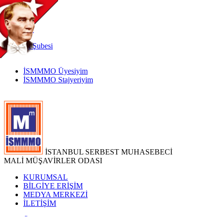
TR
|
EN
İnternet
Şubesi
İSMMMO Üyesiyim
İSMMMO Stajyeriyim
İSTANBUL SERBEST MUHASEBECİ
MALİ MÜŞAVİRLER ODASI
KURUMSAL
BİLGİYE ERİŞİM
MEDYA MERKEZİ
İLETİŞİM