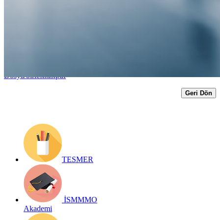
oldu...
Yayın Tarihi: 23 Aralık 2019
Detay bilgiler:
https://www.ismmmo.org.tr/dosya/1251/Mevzuat-
Dosya/birlesmis.pdf
Geri Dön
TESMER
İSMMMO
Akademi