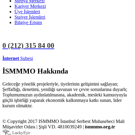
Medya Merkezi
Kariyer Merkezi
Üye İşlemleri
Stajyer İşlemleri
Bilgiye Erişim
0 (212)
315 84 00
İnternet
Şubesi
ÜYE İŞLEMLERİ
STAJYER İŞLEMLERİ
İSMMMO Hakkında
Geleceğe yönelik projeleriyle, üyelerinin gelişimini sağlayan;
Şeffaflığı, denetimi, yeniliği savunan ve çevre sorunlarına duyarlı;
Toplumumuzun aydınlatılmasına, akademik, mesleki kamuoyuyla
güçlü işbirliği yaparak ekonomik kalkınmaya katkı sunan, lider
kurum olmaktır.
© Copyright 2017 ISMMMO İstanbul Serbest Muhasebeci Mali
Müşavirler Odası | Şişli VD. 4810039249 |
ismmmo.org.tr