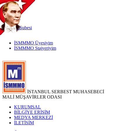
TR
|
EN
İnternet
Şubesi
İSMMMO Üyesiyim
İSMMMO Stajyeriyim
İSTANBUL SERBEST MUHASEBECİ
MALİ MÜŞAVİRLER ODASI
KURUMSAL
BİLGİYE ERİŞİM
MEDYA MERKEZİ
İLETİŞİM