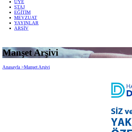
ÜYE
STAJ
EĞİTİM
MEVZUAT
YAYINLAR
ARŞİV
Manşet Arşivi
Anasayfa >
Manşet Arşivi