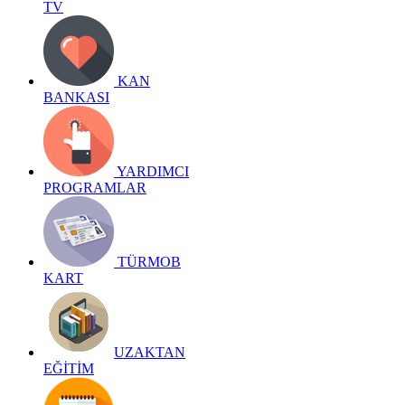
TV
KAN
BANKASI
YARDIMCI
PROGRAMLAR
TÜRMOB
KART
UZAKTAN
EĞİTİM