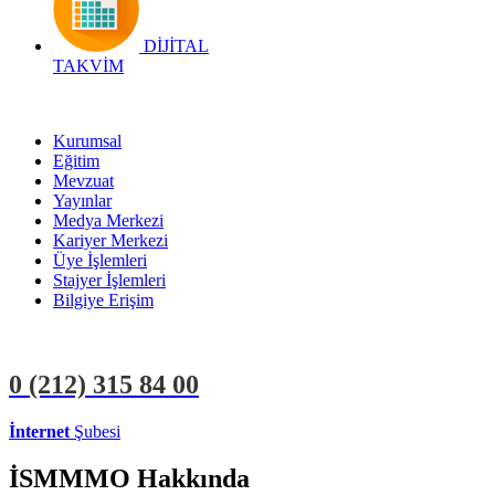
DİJİTAL
TAKVİM
Kurumsal
Eğitim
Mevzuat
Yayınlar
Medya Merkezi
Kariyer Merkezi
Üye İşlemleri
Stajyer İşlemleri
Bilgiye Erişim
0 (212)
315 84 00
İnternet
Şubesi
ÜYE İŞLEMLERİ
STAJYER İŞLEMLERİ
İSMMMO Hakkında