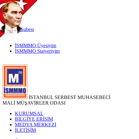
TR
|
EN
İnternet
Şubesi
İSMMMO Üyesiyim
İSMMMO Stajyeriyim
İSTANBUL SERBEST MUHASEBECİ
MALİ MÜŞAVİRLER ODASI
KURUMSAL
BİLGİYE ERİŞİM
MEDYA MERKEZİ
İLETİŞİM