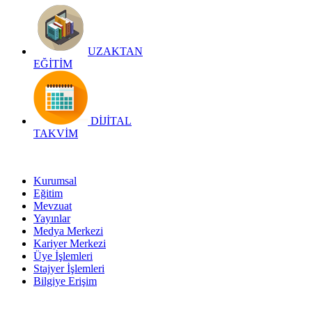
UZAKTAN
EĞİTİM
DİJİTAL
TAKVİM
Kurumsal
Eğitim
Mevzuat
Yayınlar
Medya Merkezi
Kariyer Merkezi
Üye İşlemleri
Stajyer İşlemleri
Bilgiye Erişim