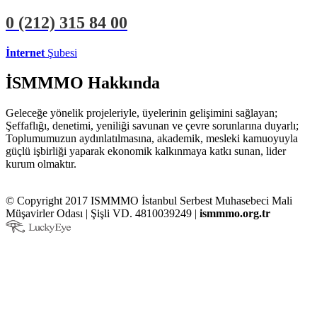
0 (212)
315 84 00
İnternet
Şubesi
ÜYE İŞLEMLERİ
STAJYER İŞLEMLERİ
İSMMMO Hakkında
Geleceğe yönelik projeleriyle, üyelerinin gelişimini sağlayan;
Şeffaflığı, denetimi, yeniliği savunan ve çevre sorunlarına duyarlı;
Toplumumuzun aydınlatılmasına, akademik, mesleki kamuoyuyla
güçlü işbirliği yaparak ekonomik kalkınmaya katkı sunan, lider
kurum olmaktır.
© Copyright 2017 ISMMMO İstanbul Serbest Muhasebeci Mali
Müşavirler Odası | Şişli VD. 4810039249 |
ismmmo.org.tr