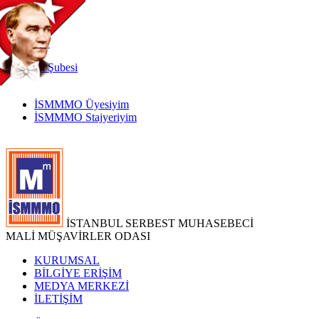
TR
|
EN
İnternet
Şubesi
İSMMMO Üyesiyim
İSMMMO Stajyeriyim
İSTANBUL SERBEST MUHASEBECİ
MALİ MÜŞAVİRLER ODASI
KURUMSAL
BİLGİYE ERİŞİM
MEDYA MERKEZİ
İLETİŞİM