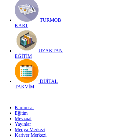
TÜRMOB
KART
UZAKTAN
EĞİTİM
DİJİTAL
TAKVİM
Kurumsal
Eğitim
Mevzuat
Yayınlar
Medya Merkezi
Kariyer Merkezi