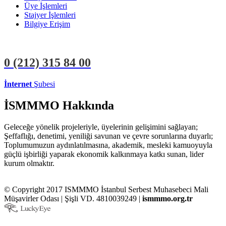
Üye İşlemleri
Stajyer İşlemleri
Bilgiye Erişim
0 (212)
315 84 00
İnternet
Şubesi
ÜYE İŞLEMLERİ
STAJYER İŞLEMLERİ
İSMMMO Hakkında
Geleceğe yönelik projeleriyle, üyelerinin gelişimini sağlayan;
Şeffaflığı, denetimi, yeniliği savunan ve çevre sorunlarına duyarlı;
Toplumumuzun aydınlatılmasına, akademik, mesleki kamuoyuyla
güçlü işbirliği yaparak ekonomik kalkınmaya katkı sunan, lider
kurum olmaktır.
© Copyright 2017 ISMMMO İstanbul Serbest Muhasebeci Mali
Müşavirler Odası | Şişli VD. 4810039249 |
ismmmo.org.tr