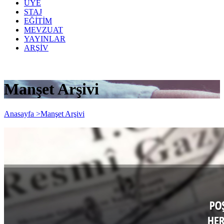
ÜYE
STAJ
EĞİTİM
MEVZUAT
YAYINLAR
ARŞİV
Manşet Arşivi
Anasayfa >
Manşet Arşivi
Poşet Beyannamesinin verileme süresi
her ayın son günü olarak değişmiştir.