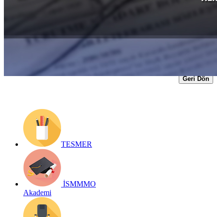
Yayın Tarihi: 5 Şubat 2020
Detay bilgiler:
https://archive.ismmmo.org.tr/docs/mevzuat/duyuru/05022020_poset_t
Geri Dön
TESMER
İSMMMO
Akademi