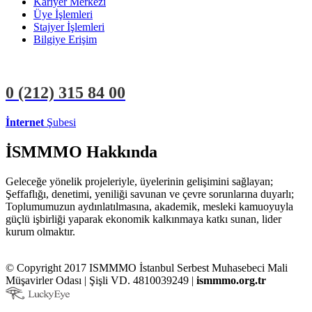
Kariyer Merkezi
Üye İşlemleri
Stajyer İşlemleri
Bilgiye Erişim
0 (212)
315 84 00
İnternet
Şubesi
ÜYE İŞLEMLERİ
STAJYER İŞLEMLERİ
İSMMMO Hakkında
Geleceğe yönelik projeleriyle, üyelerinin gelişimini sağlayan;
Şeffaflığı, denetimi, yeniliği savunan ve çevre sorunlarına duyarlı;
Toplumumuzun aydınlatılmasına, akademik, mesleki kamuoyuyla
güçlü işbirliği yaparak ekonomik kalkınmaya katkı sunan, lider
kurum olmaktır.
© Copyright 2017 ISMMMO İstanbul Serbest Muhasebeci Mali
Müşavirler Odası | Şişli VD. 4810039249 |
ismmmo.org.tr