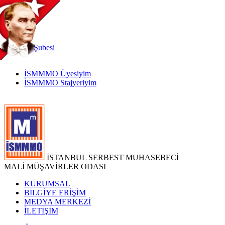
TR
|
EN
İnternet
Şubesi
İSMMMO Üyesiyim
İSMMMO Stajyeriyim
İSTANBUL SERBEST MUHASEBECİ
MALİ MÜŞAVİRLER ODASI
KURUMSAL
BİLGİYE ERİŞİM
MEDYA MERKEZİ
İLETİŞİM