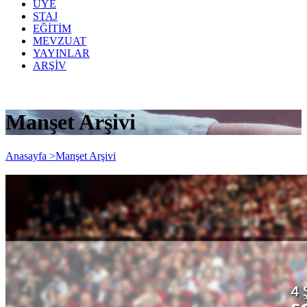
ÜYE
STAJ
EĞİTİM
MEVZUAT
YAYINLAR
ARŞİV
Manşet Arşivi
Anasayfa >
Manşet Arşivi
4 Şubat 2020 Salı günü gerçekleşen SGK-
MUHTASAR BİRLEŞMESİ seminerimizi