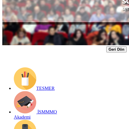
ISMMMOtv'den izleyebilirsiniz...
Yayın Tarihi: 5 Şubat 2020
Detay bilgiler:
https://form.ismmmo.org.tr/tvizle.asp?id=500
Geri Dön
TESMER
İSMMMO
Akademi