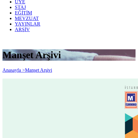
ÜYE
STAJ
EĞİTİM
MEVZUAT
YAYINLAR
ARŞİV
Manşet Arşivi
Anasayfa >
Manşet Arşivi
Bizden Haberler 327