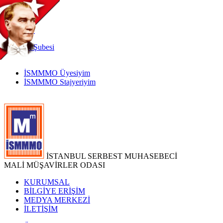
TR
|
EN
İnternet
Şubesi
İSMMMO Üyesiyim
İSMMMO Stajyeriyim
İSTANBUL SERBEST MUHASEBECİ
MALİ MÜŞAVİRLER ODASI
KURUMSAL
BİLGİYE ERİŞİM
MEDYA MERKEZİ
İLETİŞİM