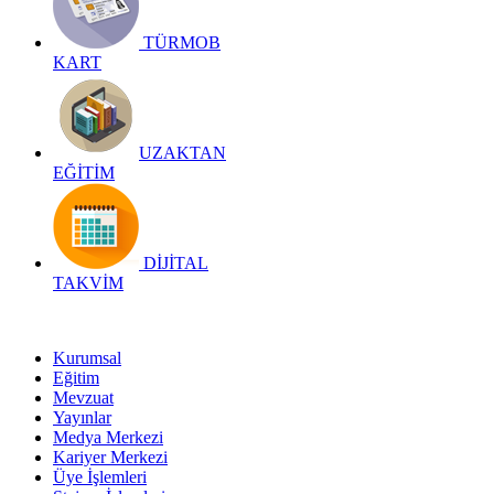
TÜRMOB
KART
UZAKTAN
EĞİTİM
DİJİTAL
TAKVİM
Kurumsal
Eğitim
Mevzuat
Yayınlar
Medya Merkezi
Kariyer Merkezi
Üye İşlemleri