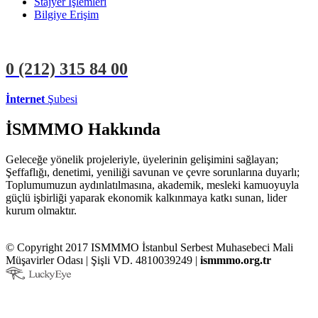
Stajyer İşlemleri
Bilgiye Erişim
0 (212)
315 84 00
İnternet
Şubesi
ÜYE İŞLEMLERİ
STAJYER İŞLEMLERİ
İSMMMO Hakkında
Geleceğe yönelik projeleriyle, üyelerinin gelişimini sağlayan;
Şeffaflığı, denetimi, yeniliği savunan ve çevre sorunlarına duyarlı;
Toplumumuzun aydınlatılmasına, akademik, mesleki kamuoyuyla
güçlü işbirliği yaparak ekonomik kalkınmaya katkı sunan, lider
kurum olmaktır.
© Copyright 2017 ISMMMO İstanbul Serbest Muhasebeci Mali
Müşavirler Odası | Şişli VD. 4810039249 |
ismmmo.org.tr