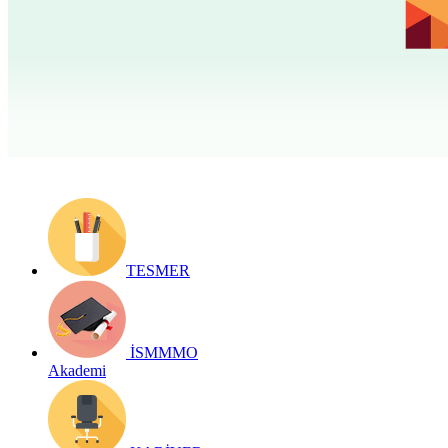
Yayın Tarihi: 10 Şubat 2020
Detay bilgiler:
https://www.ismmmo.org.tr/Yayinlar/Bizden-
Haberler--8
Geri Dön
TESMER
İSMMMO
Akademi