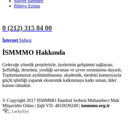
Stajyer İşlemleri
Bilgiye Erişim
0 (212)
315 84 00
İnternet
Şubesi
ÜYE İŞLEMLERİ
STAJYER İŞLEMLERİ
İSMMMO Hakkında
Geleceğe yönelik projeleriyle, üyelerinin gelişimini sağlayan;
Şeffaflığı, denetimi, yeniliği savunan ve çevre sorunlarına duyarlı;
Toplumumuzun aydınlatılmasına, akademik, mesleki kamuoyuyla
güçlü işbirliği yaparak ekonomik kalkınmaya katkı sunan, lider
kurum olmaktır.
© Copyright 2017 ISMMMO İstanbul Serbest Muhasebeci Mali
Müşavirler Odası | Şişli VD. 4810039249 |
ismmmo.org.tr