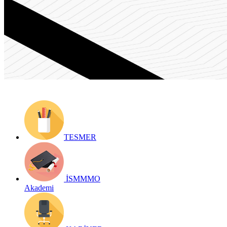
Yayın Tarihi: 24 Şubat 2020
Detay bilgiler:
https://archive.ismmmo.org.tr/docs/seminer/24022020_sergi.pdf
Geri Dön
TESMER
İSMMMO
Akademi