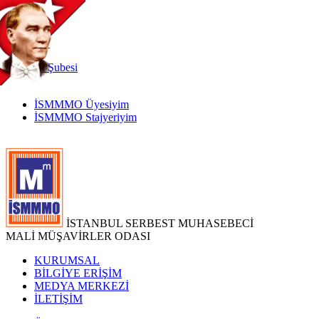
TR
|
EN
İnternet
Şubesi
İSMMMO Üyesiyim
İSMMMO Stajyeriyim
İSTANBUL SERBEST MUHASEBECİ
MALİ MÜŞAVİRLER ODASI
KURUMSAL
BİLGİYE ERİŞİM
MEDYA MERKEZİ
İLETİŞİM