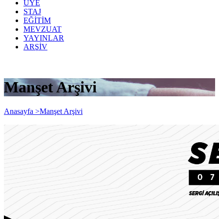
ÜYE
STAJ
EĞİTİM
MEVZUAT
YAYINLAR
ARŞİV
Manşet Arşivi
Anasayfa >
Manşet Arşivi
SERGİ: Dişil Enerji