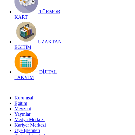
TÜRMOB
KART
UZAKTAN
EĞİTİM
DİJİTAL
TAKVİM
Kurumsal
Eğitim
Mevzuat
Yayınlar
Medya Merkezi
Kariyer Merkezi
Üye İşlemleri