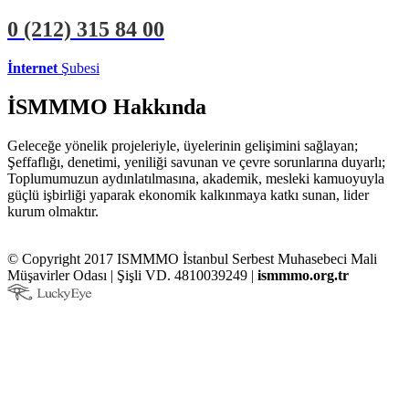
0 (212)
315 84 00
İnternet
Şubesi
ÜYE İŞLEMLERİ
STAJYER İŞLEMLERİ
İSMMMO Hakkında
Geleceğe yönelik projeleriyle, üyelerinin gelişimini sağlayan;
Şeffaflığı, denetimi, yeniliği savunan ve çevre sorunlarına duyarlı;
Toplumumuzun aydınlatılmasına, akademik, mesleki kamuoyuyla
güçlü işbirliği yaparak ekonomik kalkınmaya katkı sunan, lider
kurum olmaktır.
© Copyright 2017 ISMMMO İstanbul Serbest Muhasebeci Mali
Müşavirler Odası | Şişli VD. 4810039249 |
ismmmo.org.tr