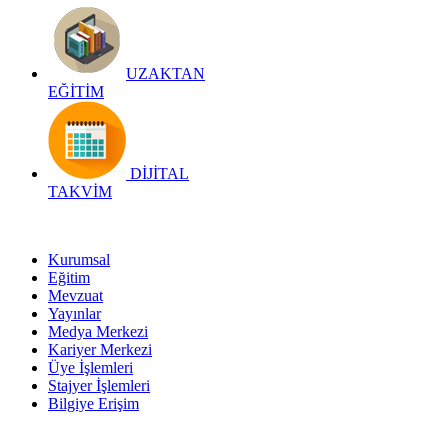
UZAKTAN
EĞİTİM
DİJİTAL
TAKVİM
Kurumsal
Eğitim
Mevzuat
Yayınlar
Medya Merkezi
Kariyer Merkezi
Üye İşlemleri
Stajyer İşlemleri
Bilgiye Erişim