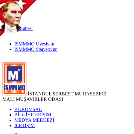
TR
|
EN
İnternet
Şubesi
İSMMMO Üyesiyim
İSMMMO Stajyeriyim
İSTANBUL SERBEST MUHASEBECİ
MALİ MÜŞAVİRLER ODASI
KURUMSAL
BİLGİYE ERİŞİM
MEDYA MERKEZİ
İLETİŞİM