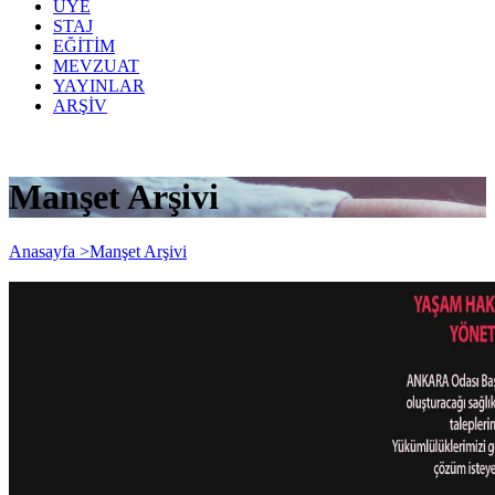
ÜYE
STAJ
EĞİTİM
MEVZUAT
YAYINLAR
ARŞİV
Manşet Arşivi
Anasayfa >
Manşet Arşivi
Yayın Tarihi: 20 Mart 2020