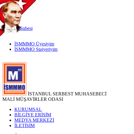
TR
|
EN
İnternet
Şubesi
İSMMMO Üyesiyim
İSMMMO Stajyeriyim
İSTANBUL SERBEST MUHASEBECİ
MALİ MÜŞAVİRLER ODASI
KURUMSAL
BİLGİYE ERİŞİM
MEDYA MERKEZİ
İLETİŞİM