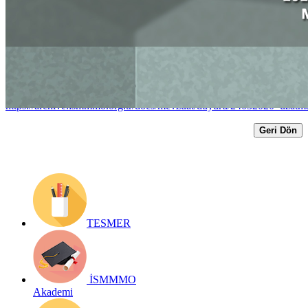
TAKVİMİ İÇİN AÇIKLAMA
Yayın Tarihi: 24 Mart 2020
Detay bilgiler:
https://archive.ismmmo.org.tr/docs/mevzuat/duyuru/24032020_uzatm
Geri Dön
TESMER
İSMMMO
Akademi