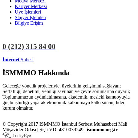
Medya Merkezi
Kariyer Merkezi
Üye İşlemleri
Stajyer İşlemleri
Bilgiye Erişim
0 (212)
315 84 00
İnternet
Şubesi
ÜYE İŞLEMLERİ
STAJYER İŞLEMLERİ
İSMMMO Hakkında
Geleceğe yönelik projeleriyle, üyelerinin gelişimini sağlayan;
Şeffaflığı, denetimi, yeniliği savunan ve çevre sorunlarına duyarlı;
Toplumumuzun aydınlatılmasına, akademik, mesleki kamuoyuyla
güçlü işbirliği yaparak ekonomik kalkınmaya katkı sunan, lider
kurum olmaktır.
© Copyright 2017 ISMMMO İstanbul Serbest Muhasebeci Mali
Müşavirler Odası | Şişli VD. 4810039249 |
ismmmo.org.tr