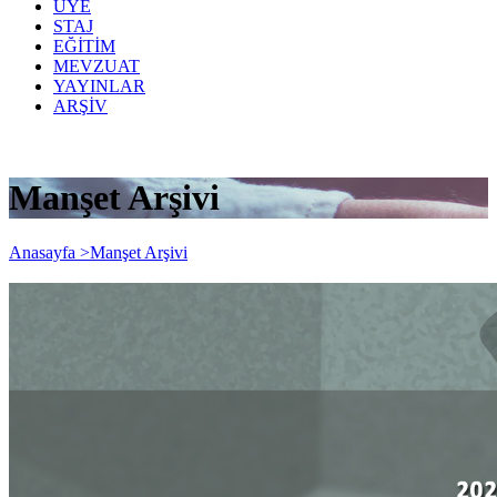
ÜYE
STAJ
EĞİTİM
MEVZUAT
YAYINLAR
ARŞİV
Manşet Arşivi
Anasayfa >
Manşet Arşivi
UZATMALAR SONRASI 2020/MART
AYI VE SONRAKİ AYLAR MALİ