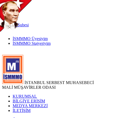
TR
|
EN
İnternet
Şubesi
İSMMMO Üyesiyim
İSMMMO Stajyeriyim
İSTANBUL SERBEST MUHASEBECİ
MALİ MÜŞAVİRLER ODASI
KURUMSAL
BİLGİYE ERİŞİM
MEDYA MERKEZİ
İLETİŞİM