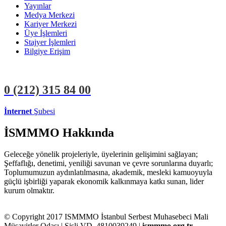
Yayınlar
Medya Merkezi
Kariyer Merkezi
Üye İşlemleri
Stajyer İşlemleri
Bilgiye Erişim
0 (212)
315 84 00
İnternet
Şubesi
ÜYE İŞLEMLERİ
STAJYER İŞLEMLERİ
İSMMMO Hakkında
Geleceğe yönelik projeleriyle, üyelerinin gelişimini sağlayan;
Şeffaflığı, denetimi, yeniliği savunan ve çevre sorunlarına duyarlı;
Toplumumuzun aydınlatılmasına, akademik, mesleki kamuoyuyla
güçlü işbirliği yaparak ekonomik kalkınmaya katkı sunan, lider
kurum olmaktır.
© Copyright 2017 ISMMMO İstanbul Serbest Muhasebeci Mali
Müşavirler Odası | Şişli VD. 4810039249 |
ismmmo.org.tr