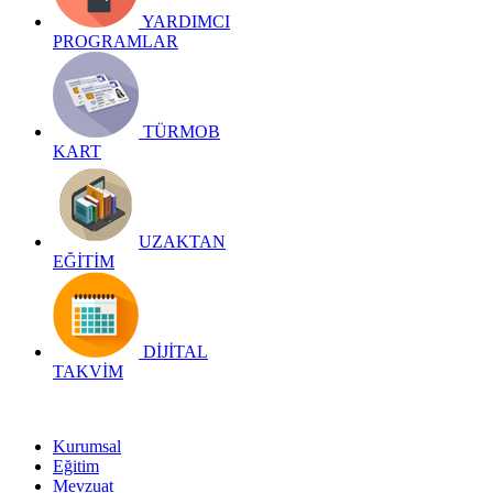
YARDIMCI
PROGRAMLAR
TÜRMOB
KART
UZAKTAN
EĞİTİM
DİJİTAL
TAKVİM
Kurumsal
Eğitim
Mevzuat