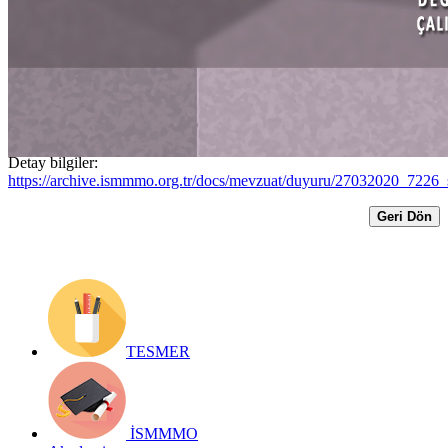
KANUNUN ÇALIŞMA YASALARINDA
YAPTIĞI DEĞİŞİKLİKLER
Yayın Tarihi: 27 Mart 2020
Detay bilgiler:
https://archive.ismmmo.org.tr/docs/mevzuat/duyuru/27032020_7226_s
Geri Dön
TESMER
İSMMMO