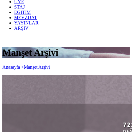
ÜYE
STAJ
EĞİTİM
MEVZUAT
YAYINLAR
ARŞİV
Manşet Arşivi
Anasayfa >
Manşet Arşivi
7226 SAYILI BAZI KANUNLARDA
DEĞİŞİKLİK YAPILMASINA DAİR