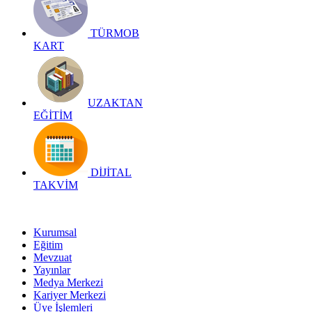
TÜRMOB
KART
UZAKTAN
EĞİTİM
DİJİTAL
TAKVİM
Kurumsal
Eğitim
Mevzuat
Yayınlar
Medya Merkezi
Kariyer Merkezi
Üye İşlemleri