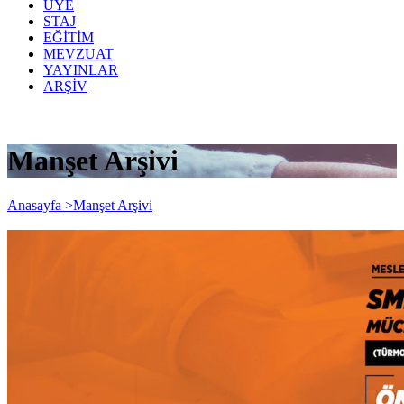
ÜYE
STAJ
EĞİTİM
MEVZUAT
YAYINLAR
ARŞİV
Manşet Arşivi
Anasayfa >
Manşet Arşivi
SMMM ve YMM Şirketleri MÜCBİR
SEBEP Kapsamına Alınmalıdır...