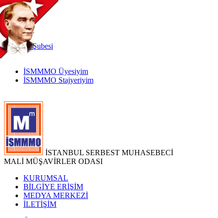
TR
|
EN
İnternet
Şubesi
İSMMMO Üyesiyim
İSMMMO Stajyeriyim
İSTANBUL SERBEST MUHASEBECİ
MALİ MÜŞAVİRLER ODASI
KURUMSAL
BİLGİYE ERİŞİM
MEDYA MERKEZİ
İLETİŞİM