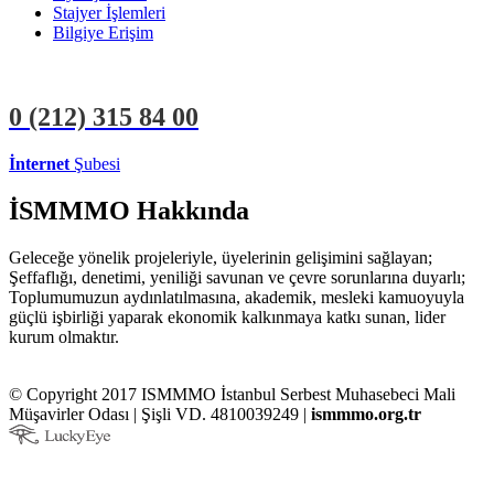
Stajyer İşlemleri
Bilgiye Erişim
0 (212)
315 84 00
İnternet
Şubesi
ÜYE İŞLEMLERİ
STAJYER İŞLEMLERİ
İSMMMO Hakkında
Geleceğe yönelik projeleriyle, üyelerinin gelişimini sağlayan;
Şeffaflığı, denetimi, yeniliği savunan ve çevre sorunlarına duyarlı;
Toplumumuzun aydınlatılmasına, akademik, mesleki kamuoyuyla
güçlü işbirliği yaparak ekonomik kalkınmaya katkı sunan, lider
kurum olmaktır.
© Copyright 2017 ISMMMO İstanbul Serbest Muhasebeci Mali
Müşavirler Odası | Şişli VD. 4810039249 |
ismmmo.org.tr