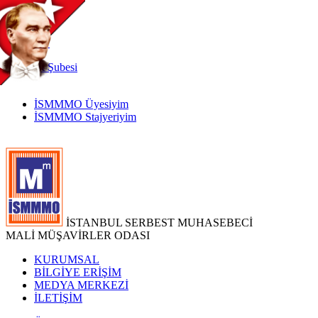
TR
|
EN
İnternet
Şubesi
İSMMMO Üyesiyim
İSMMMO Stajyeriyim
İSTANBUL SERBEST MUHASEBECİ
MALİ MÜŞAVİRLER ODASI
KURUMSAL
BİLGİYE ERİŞİM
MEDYA MERKEZİ
İLETİŞİM