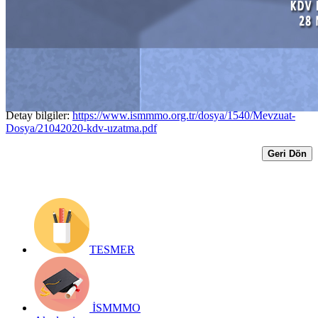
ÖDEME SÜRESİ 28 NİSAN 2020 GÜN
SONUNA KADAR UZATILDI
Yayın Tarihi: 21 Nisan 2020
Detay bilgiler:
https://www.ismmmo.org.tr/dosya/1540/Mevzuat-
Dosya/21042020-kdv-uzatma.pdf
Geri Dön
TESMER
İSMMMO