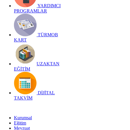
YARDIMCI
PROGRAMLAR
TÜRMOB
KART
UZAKTAN
EĞİTİM
DİJİTAL
TAKVİM
Kurumsal
Eğitim
Mevzuat