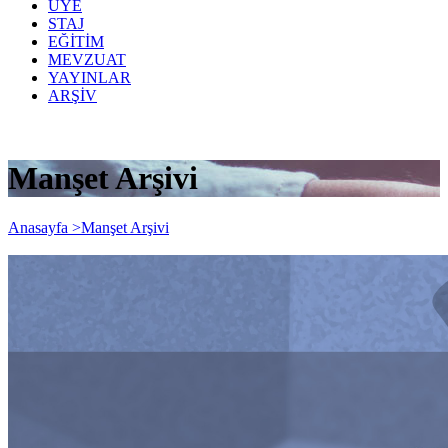
ÜYE
STAJ
EĞİTİM
MEVZUAT
YAYINLAR
ARŞİV
Manşet Arşivi
Anasayfa >
Manşet Arşivi
ŞUBAT/2020 VE MART/2020 DÖNEMİ
KDV BEYANNAMELERİ VERİLME VE