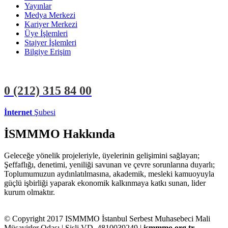
Yayınlar
Medya Merkezi
Kariyer Merkezi
Üye İşlemleri
Stajyer İşlemleri
Bilgiye Erişim
0 (212)
315 84 00
İnternet
Şubesi
ÜYE İŞLEMLERİ
STAJYER İŞLEMLERİ
İSMMMO Hakkında
Geleceğe yönelik projeleriyle, üyelerinin gelişimini sağlayan;
Şeffaflığı, denetimi, yeniliği savunan ve çevre sorunlarına duyarlı;
Toplumumuzun aydınlatılmasına, akademik, mesleki kamuoyuyla
güçlü işbirliği yaparak ekonomik kalkınmaya katkı sunan, lider
kurum olmaktır.
© Copyright 2017 ISMMMO İstanbul Serbest Muhasebeci Mali
Müşavirler Odası | Şişli VD. 4810039249 |
ismmmo.org.tr