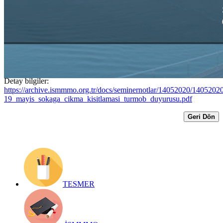
İle İlgili Genelge ve Muafiyet Dilekçe
Örneği
Yayın Tarihi: 15 Mayıs 2020
Detay bilgiler:
https://archive.ismmmo.org.tr/docs/seminernotlar/14052020/1405202
19_mayis_sokaga_cikma_kisitlamasi_turmob_duyurusu.pdf
Geri Dön
TESMER