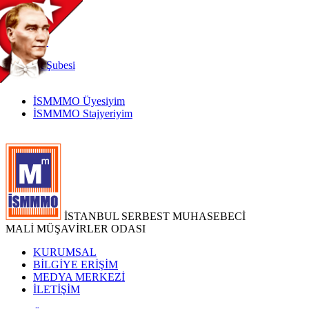
TR
|
EN
İnternet
Şubesi
İSMMMO Üyesiyim
İSMMMO Stajyeriyim
İSTANBUL SERBEST MUHASEBECİ
MALİ MÜŞAVİRLER ODASI
KURUMSAL
BİLGİYE ERİŞİM
MEDYA MERKEZİ
İLETİŞİM