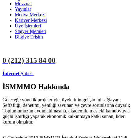
Mevzuat
Yayınlar
Medya Merkezi
Kariyer Merkezi
Üye İşlemleri
Stajyer İşlemleri
Bilgiye Erişim
0 (212)
315 84 00
İnternet
Şubesi
ÜYE İŞLEMLERİ
STAJYER İŞLEMLERİ
İSMMMO Hakkında
Geleceğe yönelik projeleriyle, üyelerinin gelişimini sağlayan;
Şeffaflığı, denetimi, yeniliği savunan ve çevre sorunlarına duyarlı;
Toplumumuzun aydınlatılmasına, akademik, mesleki kamuoyuyla
güçlü işbirliği yaparak ekonomik kalkınmaya katkı sunan, lider
kurum olmaktır.
© Copyright 2017 ISMMMO İstanbul Serbest Muhasebeci Mali