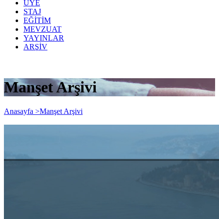
ÜYE
STAJ
EĞİTİM
MEVZUAT
YAYINLAR
ARŞİV
Manşet Arşivi
Anasayfa >
Manşet Arşivi
15-19 Mayıs 2020 Tarihlerinde
Uygulanacak Olan Sokağa Çıkma Yasağı