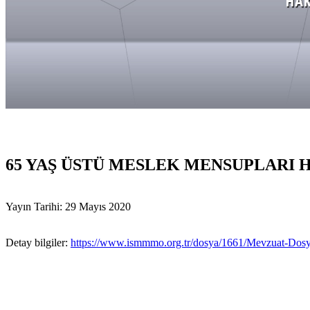
65 YAŞ ÜSTÜ MESLEK MENSUPLARI H
Yayın Tarihi: 29 Mayıs 2020
Detay bilgiler:
https://www.ismmmo.org.tr/dosya/1661/Mevzuat-Dosy