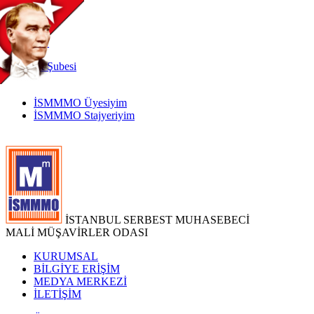
TR
|
EN
İnternet
Şubesi
İSMMMO Üyesiyim
İSMMMO Stajyeriyim
İSTANBUL SERBEST MUHASEBECİ
MALİ MÜŞAVİRLER ODASI
KURUMSAL
BİLGİYE ERİŞİM
MEDYA MERKEZİ
İLETİŞİM