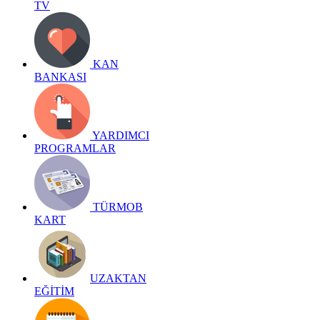
TV
KAN
BANKASI
YARDIMCI
PROGRAMLAR
TÜRMOB
KART
UZAKTAN
EĞİTİM