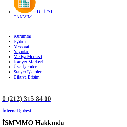
DİJİTAL
TAKVİM
Kurumsal
Eğitim
Mevzuat
Yayınlar
Medya Merkezi
Kariyer Merkezi
Üye İşlemleri
Stajyer İşlemleri
Bilgiye Erişim
0 (212)
315 84 00
İnternet
Şubesi
ÜYE İŞLEMLERİ
STAJYER İŞLEMLERİ
İSMMMO Hakkında