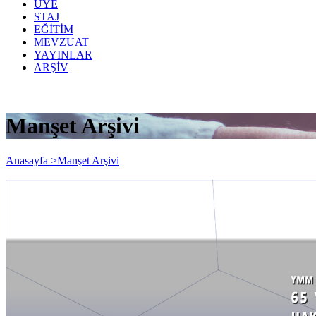
ÜYE
STAJ
EĞİTİM
MEVZUAT
YAYINLAR
ARŞİV
Manşet Arşivi
Anasayfa >
Manşet Arşivi