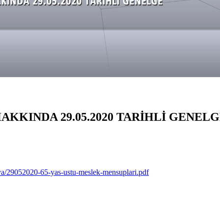
AKKINDA 29.05.2020 TARİHLİ GENEL
a/29052020-65-yas-ustu-meslek-mensuplari.pdf