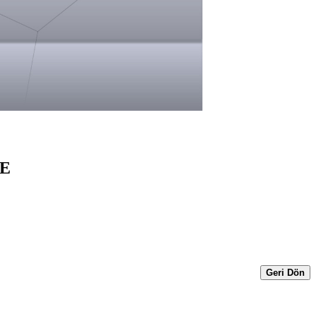
GE
Geri Dön