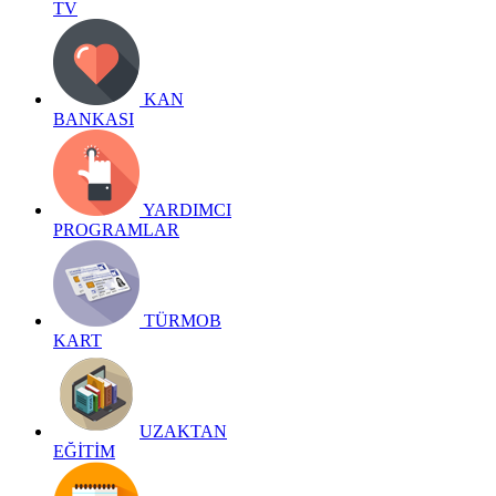
TV
KAN
BANKASI
YARDIMCI
PROGRAMLAR
TÜRMOB
KART
UZAKTAN
EĞİTİM