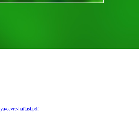
a/cevre-haftasi.pdf