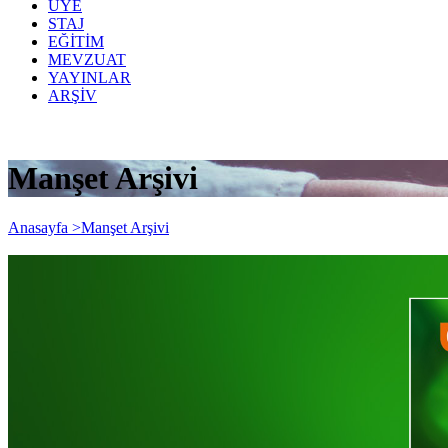
ÜYE
STAJ
EĞİTİM
MEVZUAT
YAYINLAR
ARŞİV
Manşet Arşivi
Anasayfa >
Manşet Arşivi