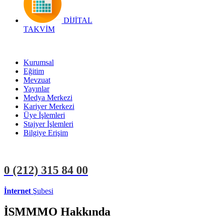
DİJİTAL
TAKVİM
Kurumsal
Eğitim
Mevzuat
Yayınlar
Medya Merkezi
Kariyer Merkezi
Üye İşlemleri
Stajyer İşlemleri
Bilgiye Erişim
0 (212)
315 84 00
İnternet
Şubesi
ÜYE İŞLEMLERİ
STAJYER İŞLEMLERİ
İSMMMO Hakkında