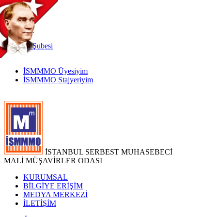
TR
|
EN
İnternet
Şubesi
İSMMMO Üyesiyim
İSMMMO Stajyeriyim
İSTANBUL SERBEST MUHASEBECİ
MALİ MÜŞAVİRLER ODASI
KURUMSAL
BİLGİYE ERİŞİM
MEDYA MERKEZİ
İLETİŞİM