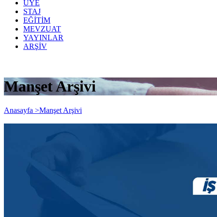
ÜYE
STAJ
EĞİTİM
MEVZUAT
YAYINLAR
ARŞİV
Manşet Arşivi
Anasayfa >
Manşet Arşivi