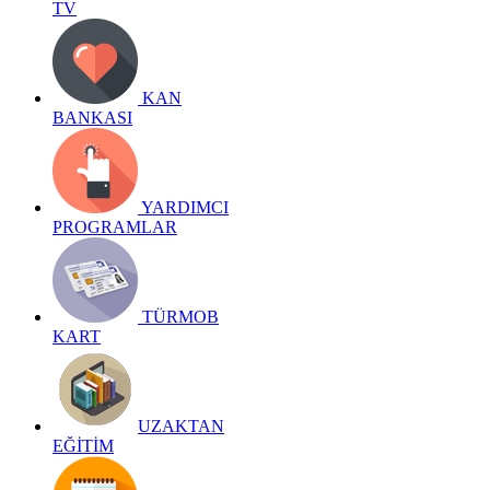
TV
KAN
BANKASI
YARDIMCI
PROGRAMLAR
TÜRMOB
KART
UZAKTAN
EĞİTİM