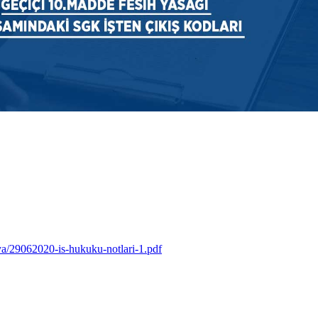
/29062020-is-hukuku-notlari-1.pdf