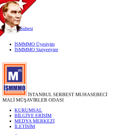
TR
|
EN
İnternet
Şubesi
İSMMMO Üyesiyim
İSMMMO Stajyeriyim
İSTANBUL SERBEST MUHASEBECİ
MALİ MÜŞAVİRLER ODASI
KURUMSAL
BİLGİYE ERİŞİM
MEDYA MERKEZİ
İLETİŞİM